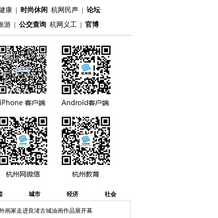
健康
|
时尚休闲
杭网民声
|
论坛
旅游
|
公交查询
杭网义工
|
官博
闻
城市
经济
社会
外画家走进良渚古城油画作品展开幕