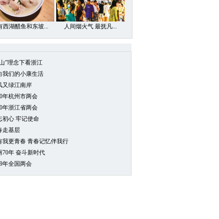
有西湖醋鱼和东坡...
人间烟火气 最抚凡...
两山”理念下看浙江
向我们的小康生活
风又绿江南岸
20年杭州市两会
20年浙江省两会
忘初心 牢记使命
春走基层
0有我更青春 青春记忆伴我行
丽70年 奋斗新时代
19年全国两会