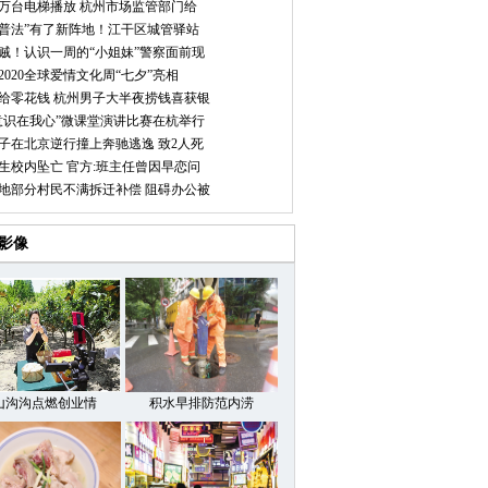
5万台电梯播放 杭州市场监管部门给
+普法”有了新阵地！江干区城管驿站
贼！认识一周的“小姐妹”警察面前现
2020全球爱情文化周“七夕”亮相
给零花钱 杭州男子大半夜捞钱喜获银
意识在我心”微课堂演讲比赛在杭举行
子在北京逆行撞上奔驰逃逸 致2人死
生校内坠亡 官方:班主任曾因早恋问
地部分村民不满拆迁补偿 阻碍办公被
影像
山沟沟点燃创业情
积水早排防范内涝