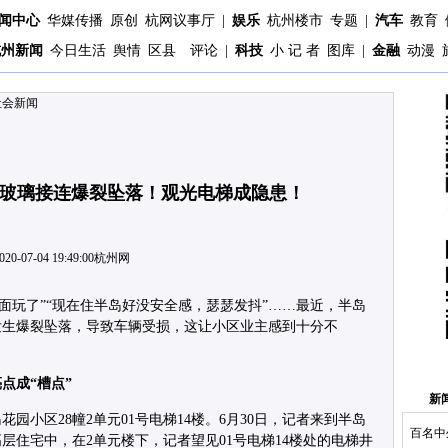
闻中心
华媒传播
原创
杭网议事厅
|
娱乐
杭州楼市
专题
|
汽车
教育
杭州新闻
今日生活
舆情
区县
评论
|
科技
小 记 者
图库
|
金融
动漫
社会新闻
玻璃接连爆裂坠落！观光电梯成隐患！
020-07-04 19:49:00
杭州网
里面玩了”“现在住半岛好没安全感，瑟瑟发抖”……最近，半岛
发生爆裂坠落，导致车辆受损，这让小区业主感到十分不
点成“槽点”
新
园小区28幢2单元01号电梯14楼。6月30日，记者来到半岛
百名中
层住宅中，在2单元楼下，记者望见01号电梯14楼处的电梯井