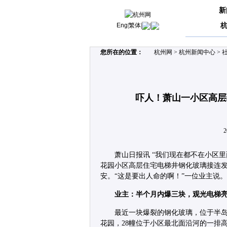
新
Eng
|
繁体
|
|
您所在的位置：
杭州网
>
杭州新闻中心
>
吓人！萧山一小区高层
2
萧山日报讯 “我们现在都不在小区
花园小区高层住宅电梯井钢化玻璃接连
安。“这是要出人命的啊！”一位业主说。
业主：半个月内爆三块，观光电梯亮
最近一块爆裂的钢化玻璃，位于半岛花
花园，28幢位于小区最北面沿河的一排高