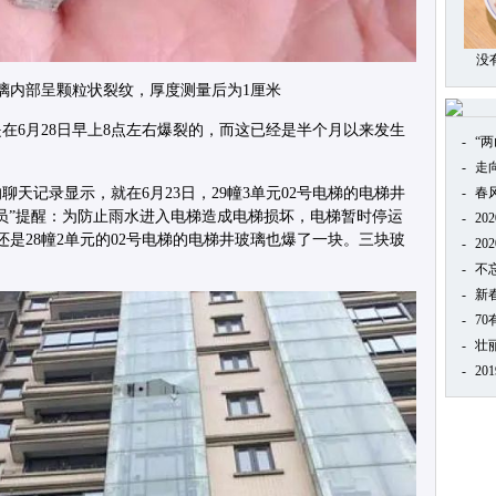
没
璃内部呈颗粒状裂纹，厚度测量后为1厘米
在6月28日早上8点左右爆裂的，而这已经是半个月以来发生
-
“
-
走
天记录显示，就在6月23日，29幢3单元02号电梯的电梯井
-
春
员”提醒：为防止雨水进入电梯造成电梯损坏，电梯暂时停运
-
20
还是28幢2单元的02号电梯的电梯井玻璃也爆了一块。三块玻
-
20
-
不
-
新
-
7
-
壮
-
20