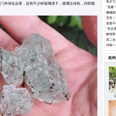
每天1
元门外绿化丛里，还有不少碎玻璃渣子，玻璃泛绿色，内部都
“党建
贼喊捉
官宣！
老婆不
“安全
醉驾男
高二女
河南一
杭州