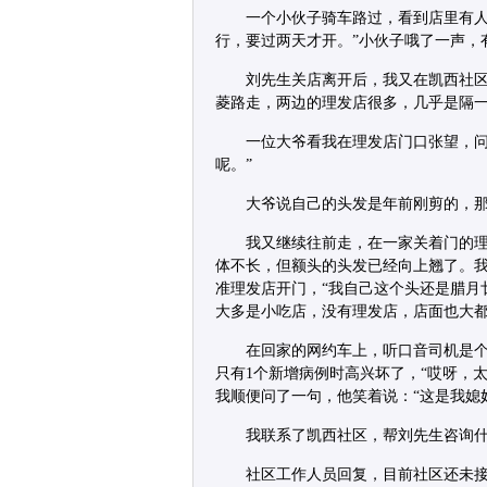
一个小伙子骑车路过，看到店里有人
行，要过两天才开。”小伙子哦了一声，
刘先生关店离开后，我又在凯西社
菱路走，两边的理发店很多，几乎是隔
一位大爷看我在理发店门口张望，问
呢。”
大爷说自己的头发是年前刚剪的，
我又继续往前走，在一家关着门的
体不长，但额头的头发已经向上翘了。
准理发店开门，“我自己这个头还是腊月
大多是小吃店，没有理发店，店面也大
在回家的网约车上，听口音司机是
只有1个新增病例时高兴坏了，“哎呀，
我顺便问了一句，他笑着说：“这是我媳
我联系了凯西社区，帮刘先生咨询
社区工作人员回复，目前社区还未