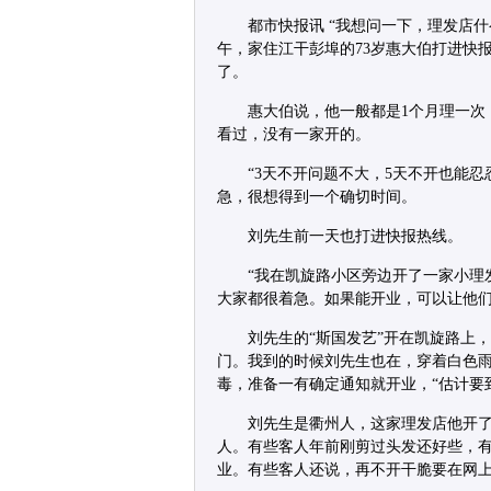
都市快报讯 “我想问一下，理发店什
午，家住江干彭埠的73岁惠大伯打进快报
了。
惠大伯说，他一般都是1个月理一次
看过，没有一家开的。
“3天不开问题不大，5天不开也能
急，很想得到一个确切时间。
刘先生前一天也打进快报热线。
“我在凯旋路小区旁边开了一家小理
大家都很着急。如果能开业，可以让他们
刘先生的“斯国发艺”开在凯旋路上
门。我到的时候刘先生也在，穿着白色
毒，准备一有确定通知就开业，“估计要
刘先生是衢州人，这家理发店他开
人。有些客人年前刚剪过头发还好些，
业。有些客人还说，再不开干脆要在网