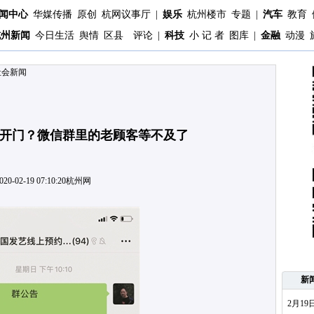
闻中心
华媒传播
原创
杭网议事厅
|
娱乐
杭州楼市
专题
|
汽车
教育
杭州新闻
今日生活
舆情
区县
评论
|
科技
小 记 者
图库
|
金融
动漫
社会新闻
开门？微信群里的老顾客等不及了
020-02-19 07:10:20
杭州网
新
2月1