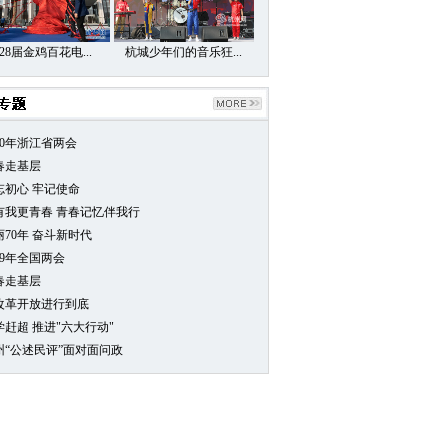
28届金鸡百花电...
杭城少年们的音乐狂...
20年浙江省两会
春走基层
忘初心 牢记使命
0有我更青春 青春记忆伴我行
丽70年 奋斗新时代
19年全国两会
春走基层
改革开放进行到底
学赶超 推进"六大行动"
州“公述民评”面对面问政