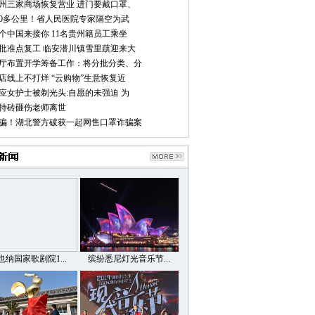
州三家商场恢复营业 进门要戴口罩、
00多公里！省人民医院专家隔空为武
个中国来接你 11名贵州籍员工乘坐
批准点复工 临安潜川镇雪里蕻迎来大
厅布置开学筹备工作：将分批分类、分
店线上不打烊 “云购物”生意恢复近
应女护士被剃光头:自愿的未强迫 为
持砖砸伤老师离世
骗！湖北警方破获一起网售口罩诈骗案
也纳国家歌剧院1...
缤纷悉尼灯光音乐节...