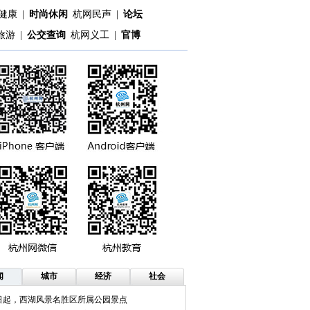
健康
|
时尚休闲
杭网民声
|
论坛
旅游
|
公交查询
杭网义工
|
官博
闻
城市
经济
社会
9日起，西湖风景名胜区所属公园景点