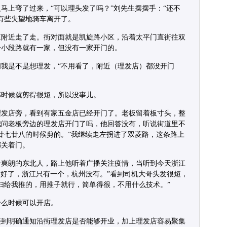
马上弯了过来，“可以理头发了吗？”刘先生摆摆手：“还不
有些失望地骑车离开了。
区附近走了走。街对面就是凯旋路小区，沿着太平门直街往双
一小段路就有一家，但没有一家开门的。
我是不是想理发，“不用看了，附近（理发店）都没开门
那时候就剪得很短，所以没事儿。
理发店旁，看到有家五金店已经开门了。老板留着板寸头，整
我问老板旁边的理发店开门了吗，他回答没有，听说街道里不
廿七廿八的时候剪的。”我继续走左拐进了双菱路，这条路上
都关着门。
个爽朗的东北人，路上他听着广播关注疫情，当听到今天浙江
太好了，浙江只有一个，杭州没有。”看到司机大哥头发很短，
妇给我推的，用推子就行，简单得很，不用什么技术。”
什么时候可以开店。
接到明确通知沿街理发店是否能够开业，加上理发店容易聚集