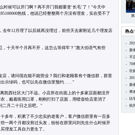
么时候可以开门啊？再不开门我都要变‘长毛’了！”今天中
85100000热线，他说已经整整两个月没有理发，实在受不了
第
，去年12月理了以后就再没理过，前些天去家附近几个理发店
-
20
忍忍，十天半个月再不开，这怎么等得牢？”惠大伯语气有些
-
新
-
不
-
7
-
壮
发店，请问现在能不能营业？我们和老顾客有个微信群，群里
-
20
出示绿码，也可以先在微信里预约……”
-
新
-
将
，离凯西社区大门不远。小店所在街面上的十多家店面都没开
-
比
雨衣，戴着医用口罩，刚刚打扫了店面，用喷壶给店里消了
到二月二十日之后吧。”
-
杭
了十多年，积累了不少忠实的老客户，客户微信群里有一百多
有些一两个月都没剪过头发，纷纷在群里问刘先生什么时候开
上买理发工具自力更生了。