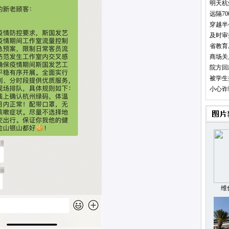
明天杭
远隔7
穿越半
及时审
省教育
商场关
院方回
被学生
小心诈
维