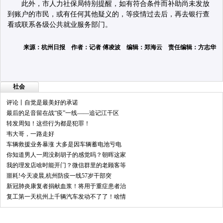
此外，市人力社保局特别提醒，如有符合条件而补助尚未发放
到账户的市民，或有任何其他疑义的，等疫情过去后，再去银行查
看或联系各级公共就业服务部门。
来源：杭州日报 作者：记者 傅凌波 编辑：郑海云 责任编辑：方志华
社会
评论丨自觉是最美好的承诺
最后的足音留在战“疫”一线——追记江干区
转发周知！这些行为都是犯罪！
韦大哥，一路走好
车辆救援业务暴涨 大多是因车辆蓄电池亏电
你知道男人一周没剃胡子的感觉吗？朝晖这家
我的理发店啥时能开门？微信群里的老顾客等
噩耗!今天凌晨,杭州防疫一线57岁干部突
新冠肺炎康复者捐献血浆！将用于重症患者治
复工第一天杭州上千辆汽车发动不了了！啥情