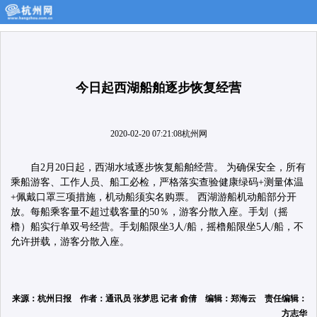
今日起西湖船舶逐步恢复经营
2020-02-20 07:21:08
杭州网
自2月20日起，西湖水域逐步恢复船舶经营。 为确保安全，所有
乘船游客、工作人员、船工必检，严格落实查验健康绿码+测量体温
+佩戴口罩三项措施，机动船须实名购票。 西湖游船机动船部分开
放。每船乘客量不超过载客量的50％，游客分散入座。手划（摇
橹）船实行单双号经营。手划船限坐3人/船，摇橹船限坐5人/船，不
允许拼载，游客分散入座。
来源：杭州日报 作者：通讯员 张梦思 记者 俞倩 编辑：郑海云 责任编辑：
方志华