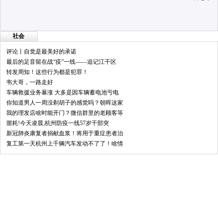
社会
评论丨自觉是最美好的承诺
最后的足音留在战“疫”一线——追记江干区
转发周知！这些行为都是犯罪！
韦大哥，一路走好
车辆救援业务暴涨 大多是因车辆蓄电池亏电
你知道男人一周没剃胡子的感觉吗？朝晖这家
我的理发店啥时能开门？微信群里的老顾客等
噩耗!今天凌晨,杭州防疫一线57岁干部突
新冠肺炎康复者捐献血浆！将用于重症患者治
复工第一天杭州上千辆汽车发动不了了！啥情