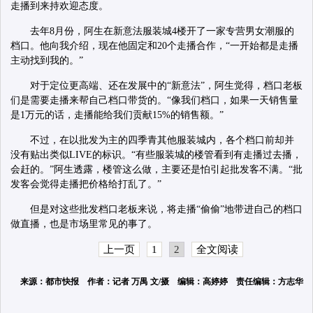
走播到来持欢迎态度。
去年8月份，阿生在新意法服装城4楼开了一家专营男女潮服的
档口。他向我介绍，现在他固定和20个走播合作，“一开始都是走播
主动找到我的。”
对于定位更高端、还在发展中的“新意法”，阿生觉得，档口老板
们是需要走播来帮自己档口带货的。“像我们档口，如果一天销售量
是1万元的话，走播能给我们贡献15%的销售额。”
不过，在以批发为主的四季青其他服装城内，各个档口前却并
没有贴出类似LIVE的标识。“有些服装城的楼管看到有走播过去播，
会赶的。”阿生透露，楼管这么做，主要还是怕引起批发客不满。“批
发客会觉得走播把价格给打乱了。”
但是对这些批发档口老板来说，将走播“偷偷”地带进自己的档口
做直播，也是市场里常见的事了。
上一页
1
2
全文阅读
来源：都市快报 作者：记者 万禺 文/摄 编辑：高婷婷 责任编辑：方志华