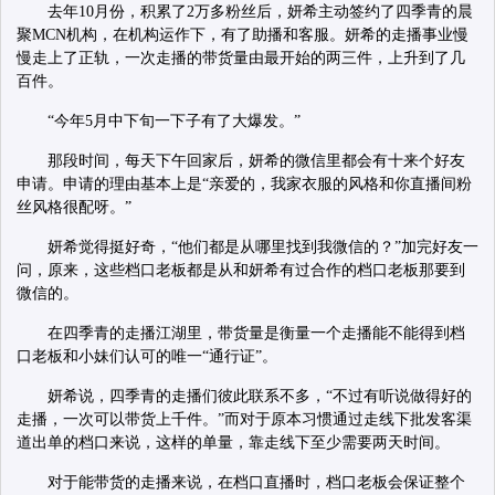
去年10月份，积累了2万多粉丝后，妍希主动签约了四季青的晨
聚MCN机构，在机构运作下，有了助播和客服。妍希的走播事业慢
慢走上了正轨，一次走播的带货量由最开始的两三件，上升到了几
百件。
“今年5月中下旬一下子有了大爆发。”
那段时间，每天下午回家后，妍希的微信里都会有十来个好友
申请。申请的理由基本上是“亲爱的，我家衣服的风格和你直播间粉
丝风格很配呀。”
妍希觉得挺好奇，“他们都是从哪里找到我微信的？”加完好友一
问，原来，这些档口老板都是从和妍希有过合作的档口老板那要到
微信的。
在四季青的走播江湖里，带货量是衡量一个走播能不能得到档
口老板和小妹们认可的唯一“通行证”。
妍希说，四季青的走播们彼此联系不多，“不过有听说做得好的
走播，一次可以带货上千件。”而对于原本习惯通过走线下批发客渠
道出单的档口来说，这样的单量，靠走线下至少需要两天时间。
对于能带货的走播来说，在档口直播时，档口老板会保证整个