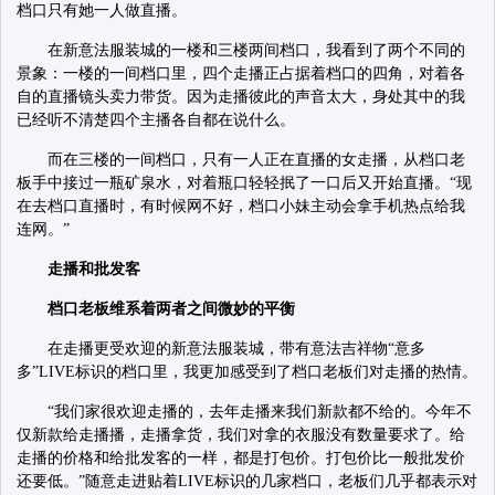
档口只有她一人做直播。
在新意法服装城的一楼和三楼两间档口，我看到了两个不同的
景象：一楼的一间档口里，四个走播正占据着档口的四角，对着各
自的直播镜头卖力带货。因为走播彼此的声音太大，身处其中的我
已经听不清楚四个主播各自都在说什么。
而在三楼的一间档口，只有一人正在直播的女走播，从档口老
板手中接过一瓶矿泉水，对着瓶口轻轻抿了一口后又开始直播。“现
在去档口直播时，有时候网不好，档口小妹主动会拿手机热点给我
连网。”
走播和批发客
档口老板维系着两者之间微妙的平衡
在走播更受欢迎的新意法服装城，带有意法吉祥物“意多
多”LIVE标识的档口里，我更加感受到了档口老板们对走播的热情。
“我们家很欢迎走播的，去年走播来我们新款都不给的。今年不
仅新款给走播播，走播拿货，我们对拿的衣服没有数量要求了。给
走播的价格和给批发客的一样，都是打包价。打包价比一般批发价
还要低。”随意走进贴着LIVE标识的几家档口，老板们几乎都表示对