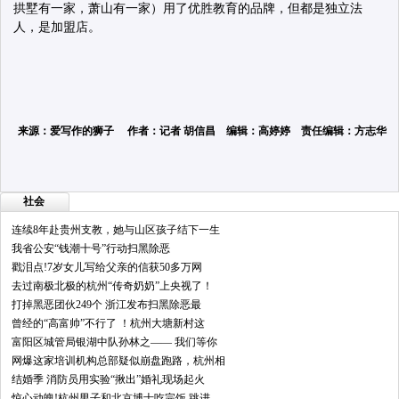
拱墅有一家，萧山有一家）用了优胜教育的品牌，但都是独立法
人，是加盟店。
来源：爱写作的狮子 作者：记者 胡信昌 编辑：高婷婷 责任编辑：方志华
社会
连续8年赴贵州支教，她与山区孩子结下一生
我省公安“钱潮十号”行动扫黑除恶
戳泪点!7岁女儿写给父亲的信获50多万网
去过南极北极的杭州“传奇奶奶”上央视了！
打掉黑恶团伙249个 浙江发布扫黑除恶最
曾经的“高富帅”不行了 ！杭州大塘新村这
富阳区城管局银湖中队孙林之—— 我们等你
网爆这家培训机构总部疑似崩盘跑路，杭州相
结婚季 消防员用实验“揪出”婚礼现场起火
惊心动魄!杭州男子和北京博士吃完饭 跳进