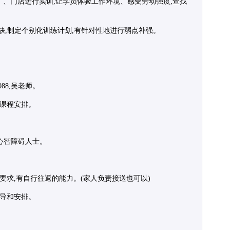
厂、门店进行实训,让学员体验工作环境、感受劳动强度,查找
缺,制定个别化训练计划,有针对性地进行弱点补强。
088,吴老师。
知课程安排。
的心智障碍人士。
要求,有自行往返的能力。(家人负责接送也可以)
指导和安排。