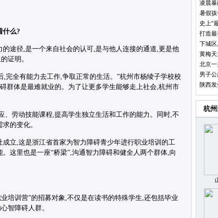
凌晨暴
暑假孩
史上“
着什么?
打造最
下城区
力的途径,是一个来自社会的认可,是与他人连接的通道,更是他
黄梅天
生的证明。
北京一
男子公
后,完全有能力去工作,争取正常的生活。”杭州市杨绫子学校校
陕西发
障碍群体是最难就业的。为了让更多学生能够走上社会,杭州市
杭州
活适应、劳动技能课程,提高学生独立生活和工作的能力。同时,不
需求的变化。
人服务社成立,这是浙江省首家为智力障碍青少年进行职业培训的工
。这里也是一座“桥梁”,沟通智力障碍和健全人两个群体,向
群暑期职业培训营”的招募对象,不仅是在读书的特殊学生,还包括毕业
的心智障碍人群。