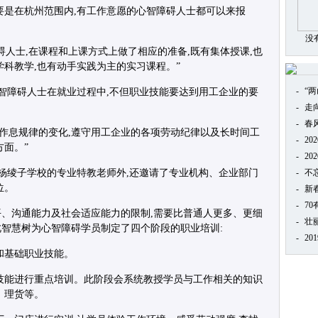
要是在杭州范围内,有工作意愿的心智障碍人士都可以来报
没
碍人士,在课程和上课方式上做了相应的准备,既有集体授课,也
学科教学,也有动手实践为主的实习课程。”
-
“
心智障碍人士在就业过程中,不但职业技能要达到用工企业的要
-
走
-
春
活作息规律的变化,遵守用工企业的各项劳动纪律以及长时间工
-
20
方面。”
-
20
市杨绫子学校的专业特教老师外,还邀请了专业机构、企业部门
-
不
位。
-
新
-
7
、沟通能力及社会适应能力的限制,需要比普通人更多、更细
-
壮
智慧树为心智障碍学员制定了四个阶段的职业培训:
-
20
和基础职业技能。
技能进行重点培训。此阶段会系统教授学员与工作相关的知识
、理货等。