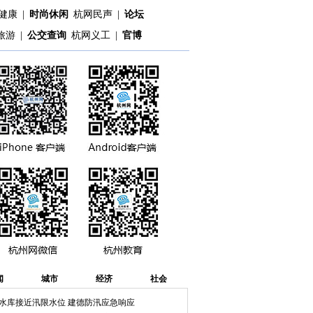
健康
|
时尚休闲
杭网民声
|
论坛
旅游
|
公交查询
杭网义工
|
官博
闻
城市
经济
社会
水库接近汛限水位 建德防汛应急响应