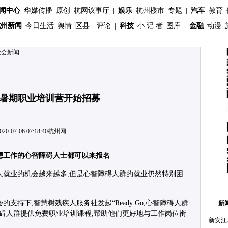
闻中心
华媒传播
原创
杭网议事厅
|
娱乐
杭州楼市
专题
|
汽车
教育
杭州新闻
今日生活
舆情
区县
评论
|
科技
小 记 者
图库
|
金融
动漫
社会新闻
”暑期职业培训营开始招募
020-07-06 07:18:40
杭州网
 想工作的心智障碍人士都可以来报名
人就业的机会越来越多,但是心智障碍人群的就业仍然特别困
支持下,智慧树残疾人服务社发起“Ready Go,心智障碍人群
新
障碍人群提供免费职业培训课程,帮助他们更好地与工作岗位衔
新安江