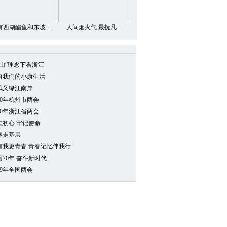
有西湖醋鱼和东坡...
人间烟火气 最抚凡...
两山”理念下看浙江
向我们的小康生活
风又绿江南岸
20年杭州市两会
20年浙江省两会
忘初心 牢记使命
春走基层
0有我更青春 青春记忆伴我行
丽70年 奋斗新时代
19年全国两会