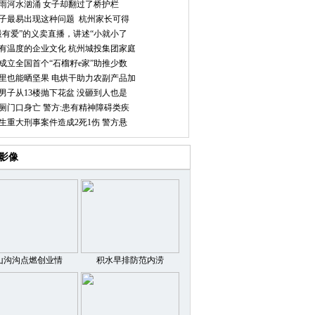
雨河水汹涌 女子却翻过了桥护栏
子最易出现这种问题 杭州家长可得
最有爱”的义卖直播，讲述“小就小了
有温度的企业文化 杭州城投集团家庭
成立全国首个“石榴籽e家”助推少数
里也能晒坚果 电烘干助力农副产品加
男子从13楼抛下花盆 没砸到人也是
厕门口身亡 警方:患有精神障碍类疾
生重大刑事案件造成2死1伤 警方悬
影像
山沟沟点燃创业情
积水早排防范内涝