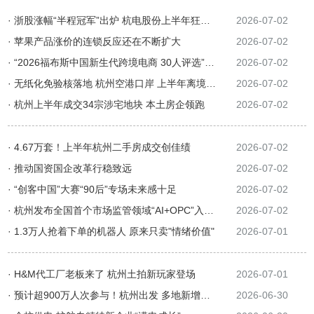
· 浙股涨幅“半程冠军”出炉 杭电股份上半年狂揽5倍收益
2026-07-02
· 苹果产品涨价的连锁反应还在不断扩大
2026-07-02
· “2026福布斯中国新生代跨境电商 30人评选”结果在杭发布
2026-07-02
· 无纸化免验核落地 杭州空港口岸 上半年离境退税业务量增长340%
2026-07-02
· 杭州上半年成交34宗涉宅地块 本土房企领跑
2026-07-02
· 4.67万套！上半年杭州二手房成交创佳绩
2026-07-02
· 推动国资国企改革行稳致远
2026-07-02
· “创客中国”大赛“90后”专场未来感十足
2026-07-02
· 杭州发布全国首个市场监管领域“AI+OPC”入市陪伴手册
2026-07-02
· 1.3万人抢着下单的机器人 原来只卖"情绪价值"
2026-07-01
· H&M代工厂老板来了 杭州土拍新玩家登场
2026-07-01
· 预计超900万人次参与！杭州出发 多地新增直飞
2026-06-30