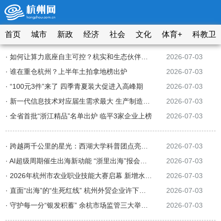
首页
城市
新政
经济
社会
文化
体育+
科教卫
· 如何让算力底座自主可控？杭实和生态伙伴一起找答案
2026-07-03
· 谁在重仓杭州？上半年土拍拿地榜出炉
2026-07-03
· “100元3件”来了 四季青夏装大促进入高峰期
2026-07-03
· 新一代信息技术对应届生需求最大 生产制造与销售岗同样抢手
2026-07-03
· 全省首批“浙江精品”名单出炉 临平3家企业上榜
2026-07-03
· 跨越两千公里的星光：西湖大学科普团点亮雅江少年科学梦
2026-07-03
· AI超级周期催生出海新动能 “浙里出海”
报会
解码全球变局下的增长机
2026-07-03
· 2026年杭州市农业职业技能大赛启幕 新增水生物病害防治员赛项
2026-07-03
· 直面“出海”的“生死红线” 杭州外贸企业许下合规承诺
2026-07-03
· 守护每一分“银发积蓄” 余杭市场监管三大举措守护“养老钱”
2026-07-03