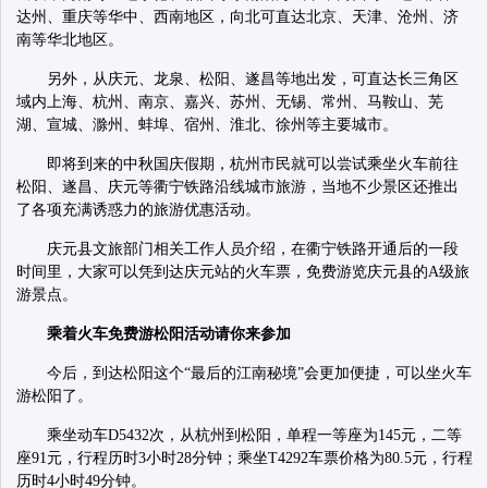
达州、重庆等华中、西南地区，向北可直达北京、天津、沧州、济
南等华北地区。
另外，从庆元、龙泉、松阳、遂昌等地出发，可直达长三角区
域内上海、杭州、南京、嘉兴、苏州、无锡、常州、马鞍山、芜
湖、宣城、滁州、蚌埠、宿州、淮北、徐州等主要城市。
即将到来的中秋国庆假期，杭州市民就可以尝试乘坐火车前往
松阳、遂昌、庆元等衢宁铁路沿线城市旅游，当地不少景区还推出
了各项充满诱惑力的旅游优惠活动。
庆元县文旅部门相关工作人员介绍，在衢宁铁路开通后的一段
时间里，大家可以凭到达庆元站的火车票，免费游览庆元县的A级旅
游景点。
乘着火车免费游松阳活动请你来参加
今后，到达松阳这个“最后的江南秘境”会更加便捷，可以坐火车
游松阳了。
乘坐动车D5432次，从杭州到松阳，单程一等座为145元，二等
座91元，行程历时3小时28分钟；乘坐T4292车票价格为80.5元，行程
历时4小时49分钟。