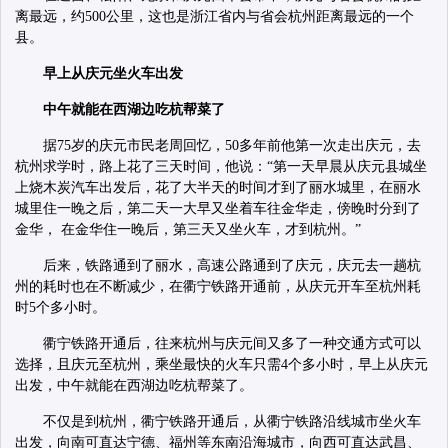
离最远，约500公里，这也是浙江省内与省会杭州距离最远的一个
县。
早上从庆元坐火车出发
中午就能在西湖边吃杭帮菜了
据75岁的庆元市民老周回忆，50多年前他第一次走出庆元，去
杭州求学时，路上花了三天时间，他说：“第一天早晨从庆元县城坐
上烧木炭汽车出发后，花了大半天的时间才到了丽水城里，在丽水
城里住一晚之后，第二天一大早又坐着车往金华走，傍晚时分到了
金华， 在金华住一晚后，第三天又坐火车，才到杭州。”
后来，铁路通到了丽水，高速公路通到了庆元，庆元去一趟杭
州的耗时也在不断减少，在衢宁铁路开通前，从庆元开车至杭州耗
时5个多小时。
衢宁铁路开通后，往来杭州与庆元间又多了一种交通方式可以
选择，且庆元至杭州，乘坐最快的火车只需4个多小时，早上从庆元
出发，中午就能在西湖边吃杭帮菜了。
不仅是到杭州，衢宁铁路开通后，从衢宁铁路沿线城市坐火车
出发，向南可直达宁德、福州等东南沿海城市，向西可直达武昌、