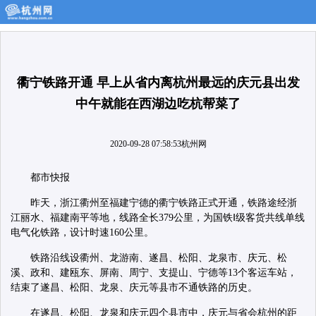
衢宁铁路开通 早上从省内离杭州最远的庆元县出发
中午就能在西湖边吃杭帮菜了
2020-09-28 07:58:53
杭州网
都市快报
昨天，浙江衢州至福建宁德的衢宁铁路正式开通，铁路途经浙
江丽水、福建南平等地，线路全长379公里，为国铁Ⅰ级客货共线单线
电气化铁路，设计时速160公里。
铁路沿线设衢州、龙游南、遂昌、松阳、龙泉市、庆元、松
溪、政和、建瓯东、屏南、周宁、支提山、宁德等13个客运车站，
结束了遂昌、松阳、龙泉、庆元等县市不通铁路的历史。
在遂昌、松阳、龙泉和庆元四个县市中，庆元与省会杭州的距