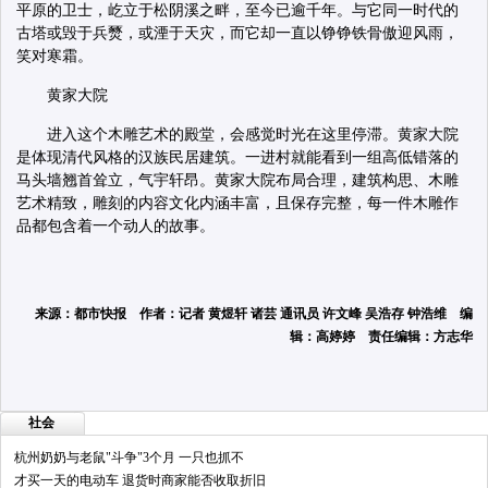
平原的卫士，屹立于松阴溪之畔，至今已逾千年。与它同一时代的
古塔或毁于兵燹，或湮于天灾，而它却一直以铮铮铁骨傲迎风雨，
笑对寒霜。
黄家大院
进入这个木雕艺术的殿堂，会感觉时光在这里停滞。黄家大院
是体现清代风格的汉族民居建筑。一进村就能看到一组高低错落的
马头墙翘首耸立，气宇轩昂。黄家大院布局合理，建筑构思、木雕
艺术精致，雕刻的内容文化内涵丰富，且保存完整，每一件木雕作
品都包含着一个动人的故事。
来源：都市快报 作者：记者 黄煜轩 诸芸 通讯员 许文峰 吴浩存 钟浩维 编
辑：高婷婷 责任编辑：方志华
社会
杭州奶奶与老鼠"斗争"3个月 一只也抓不
才买一天的电动车 退货时商家能否收取折旧