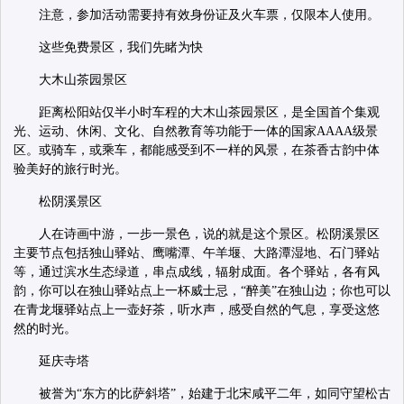
注意，参加活动需要持有效身份证及火车票，仅限本人使用。
这些免费景区，我们先睹为快
大木山茶园景区
距离松阳站仅半小时车程的大木山茶园景区，是全国首个集观
光、运动、休闲、文化、自然教育等功能于一体的国家AAAA级景
区。或骑车，或乘车，都能感受到不一样的风景，在茶香古韵中体
验美好的旅行时光。
松阴溪景区
人在诗画中游，一步一景色，说的就是这个景区。松阴溪景区
主要节点包括独山驿站、鹰嘴潭、午羊堰、大路潭湿地、石门驿站
等，通过滨水生态绿道，串点成线，辐射成面。各个驿站，各有风
韵，你可以在独山驿站点上一杯威士忌，“醉美”在独山边；你也可以
在青龙堰驿站点上一壶好茶，听水声，感受自然的气息，享受这悠
然的时光。
延庆寺塔
被誉为“东方的比萨斜塔”，始建于北宋咸平二年，如同守望松古