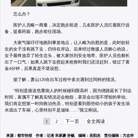
怎么办？
医护人员略一商量，决定跑步前进，几名医护人员扛着医疗设
备，提着药箱，跑步前往现场。
大家气喘吁吁地跑到事发地点，让人略为欣慰的是，此时欲轻
生的女子没有跳下去，仍待在岸边。后来经过救援人员耐心劝说，
女子最终放弃了轻生念头，被大家扶到安全地带。医护人员也都长
出了一口气：如果人跳下去捞起来抢救时我们还没赶到，错过了黄
金4分钟，后果真是不堪设想。
据了解，萧山120在出车过程中多次遇到过同样的情况。
“特别是接送危重病人的时候碰到限高杆，因为绕路延长了到达
时间，家属不了解真实情况还会抱怨，甚至会出现不理智的举动。
我们肯定想第一时间救治伤员，特别是看到那些幼小的孩子发生溺
水或出了车祸，心里特别不是滋味……”陈立刚说。
1
2
下一页
全文阅读
来源：都市快报 作者：记者 朱家豪 孙毓 编辑：吴阳杰 责任编辑：方志华