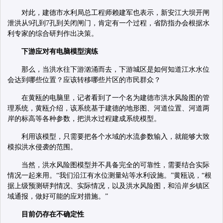
对此，建德市水利局总工程师赖建军也表示，新安江大坝开闸
泄洪从9孔到7孔到关闭闸门，肯定有一个过程，省防指办会根据水
利专家的综合研判作出决策。
下游应对有电脑模型演练
那么，当洪水往下游汹涌而去，下游城区是如何知道江水水位
会达到哪些位置？应该转移哪些片区的市民群众？
在黄瓯的电脑里，记者看到了一个名为建德市洪水风险图的管
理系统，黄瓯介绍，该系统基于建德的地形图、河道位置、河道两
岸的标高等各种参数，把洪水过程建成系统模型。
利用该模型，只需要把各个水域的水流参数输入，就能够大致
模拟洪水侵袭的范围。
当然，洪水风险图模型并不具备完全的可靠性，需要结合实际
情况一起来用。“我们沿江有水位测量站等水利设施。”黄瓯说，“根
据上级预测研判情况、实际情况，以及洪水风险图，和沿岸乡镇区
域通报，做好可能的应对措施。”
目前仍存在不确定性