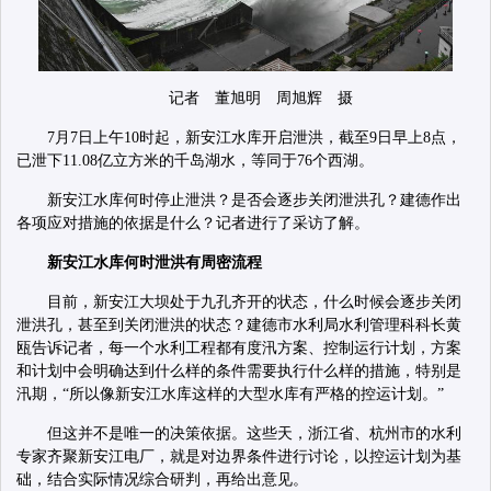
记者 董旭明 周旭辉 摄
7月7日上午10时起，新安江水库开启泄洪，截至9日早上8点，
已泄下11.08亿立方米的千岛湖水，等同于76个西湖。
新安江水库何时停止泄洪？是否会逐步关闭泄洪孔？建德作出
各项应对措施的依据是什么？记者进行了采访了解。
新安江水库何时泄洪有周密流程
目前，新安江大坝处于九孔齐开的状态，什么时候会逐步关闭
泄洪孔，甚至到关闭泄洪的状态？建德市水利局水利管理科科长黄
瓯告诉记者，每一个水利工程都有度汛方案、控制运行计划，方案
和计划中会明确达到什么样的条件需要执行什么样的措施，特别是
汛期，“所以像新安江水库这样的大型水库有严格的控运计划。”
但这并不是唯一的决策依据。这些天，浙江省、杭州市的水利
专家齐聚新安江电厂，就是对边界条件进行讨论，以控运计划为基
础，结合实际情况综合研判，再给出意见。