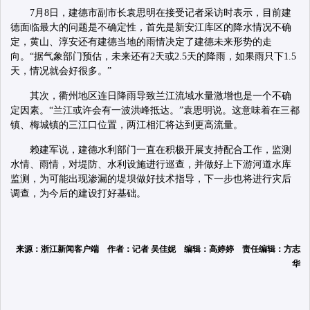
7月8日，建德市副市长袁思明在接受记者采访时表示，目前建
德面临最大的问题是不确定性，首先是新安江库区的降水情况不确
定，黄山、淳安还有建德当地的雨情决定了建德未来形势的走
向。“据气象部门预估，未来还有2天或2.5天的降雨，如果雨只下1.5
天，情况就会好很多。”
其次，衢州地区连日降雨导致兰江流域水量激增也是一个不确
定因素。“兰江或许会有一波洪峰抵达。”袁思明说。这意味着在三都
镇、梅城镇的三江口位置，两江相汇将达到更高流量。
赖建军说，建德水利部门一直在积极开展支持配合工作，监测
水情、雨情，对堤防、水利设施进行巡查，并做好上下游河道水库
监测，为可能出现渗漏的堤坝做好技术指导，下一步也将进行灾后
调查，为今后的建设打好基础。
来源：浙江新闻客户端 作者：记者 吴佳妮 编辑：高婷婷 责任编辑：方志
华