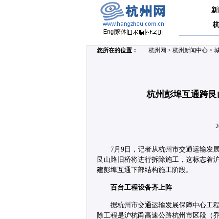
新
Eng
|
繁体
|
|
您所在的位置：
杭州网
>
杭州新闻中心
>
杭州彭埠互通跨艮
2
7月9日，记者从杭州市交通运输发
艮山路旧桥将进行拆除施工，这标志着
建彭埠互通下部结构施工阶段。
百台工程设备齐上阵
据杭州市交通运输发展保障中心工程
除工程是沪杭甬高速公路杭州市区段（乔