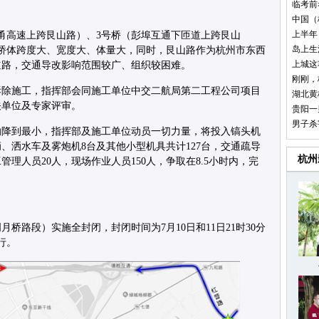
临考前
中国（
上半年
甬高速上跨艮山路）、3号桥（彭埠互通下匝道上跨艮山
岛上生
桥体跨度大、宽度大、体量大，同时，艮山路作为杭州市东西
上城这
道路，交通导改影响范围较广、组织较困难。
刚刚，
拆除施工，指挥部会同施工单位中交二航局第二工程公司项目
湖北黄
关单位及专家评审。
贵阳一
男子杀
响降到最小，指挥部及施工单位动员一切力量，将投入镐头机
0辆、洒水车及雾炮机8台及其他小型机具共计127台，交通疏导
杭州
管理人员20人，现场作业人员150人，争取在8.5小时内，完
桥路段）实施全封闭，封闭时间为7月10日和11日21时30分
行。