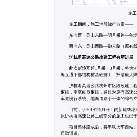
施工
施工期间，施工地段绕行方案——
东向西：艮山东路—明月桥路—备
西向东：艮山西路—御云路（原有
沪杭甬高速公路改建工程有新进展
此次彭埠互通1号桥、3号桥，将为
埠互通下部结构桩基础施工，扫清最大
沪杭甬高速公路杭州市区段改建工
枢纽，南至红垦枢纽，通过对原有高速
车道慢行系统、地面道路于一体的综合
目前，于2019年5月开工的新建
原沪杭甬高速公路主线部分的施工也已于
项目整体建成后，将串联火车西站
通勤通道。