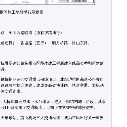
期间施工地段慢行示意图
塘路—艮山西路辅道（原有线路通行）；
线路通行）—备塘路（直行）—明月桥路—艮山东路。
沪杭甬高速公路杭州市区段改建工程新建主线高架桥和新建彭
障碍。
程是杭州亚运会交通重点保障项目，北起沪杭甬高速公路乔司
公路路段的抬升改建，建成集高架快速路、轨道交通、非机动
立体交通走廊。
钱塘江大桥即将完成水下承台建设，进入上部结构施工阶段，其余
5月10日实施了交通断流，目前正在紧锣密鼓地推进中。
、火车东站、萧山机场三大交通枢纽，成为市民出行又一重要