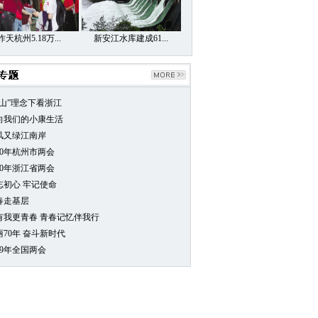
昨天杭州5.18万...
新安江水库建成61...
两山”理念下看浙江
向我们的小康生活
风又绿江南岸
20年杭州市两会
20年浙江省两会
忘初心 牢记使命
春走基层
0有我更青春 青春记忆伴我行
丽70年 奋斗新时代
19年全国两会