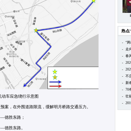
-
“
-
走
-
春
-
20
-
20
-
不
-
新
-
7
机动车应急绕行示意图
-
壮
-
20
级预案，在外围道路限流，缓解明月桥路交通压力。
路—德胜东路；
路—德胜东路。