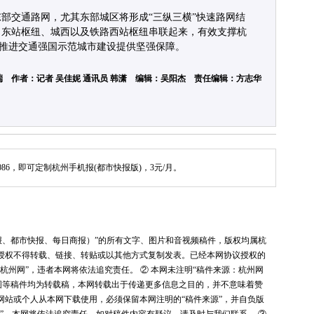
部交通路网，尤其东部城区将形成“三纵三横”快速路网结
、东站枢纽、城西以及铁路西站枢纽串联起来，有效支撑杭
质量推进交通强国示范城市建设提供坚强保障。
 作者：记者 吴佳妮 通讯员 韩潇 编辑：吴阳杰 责任编辑：方志华
086，即可定制杭州手机报(都市快报版)，3元/月。
报、都市快报、每日商报）”的所有文字、图片和音视频稿件，版权均属杭
授权不得转载、链接、转贴或以其他方式复制发表。已经本网协议授权的
杭州网”，违者本网将依法追究责任。 ② 本网未注明“稿件来源：杭州网
图等稿件均为转载稿，本网转载出于传递更多信息之目的，并不意味着赞
网站或个人从本网下载使用，必须保留本网注明的“稿件来源”，并自负版