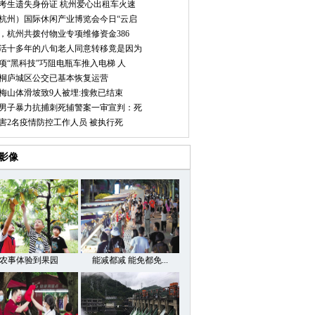
考生遗失身份证 杭州爱心出租车火速
杭州）国际休闲产业博览会今日“云启
，杭州共拨付物业专项维修资金386
活十多年的八旬老人同意转移竟是因为
项“黑科技”巧阻电瓶车推入电梯 人
桐庐城区公交已基本恢复运营
梅山体滑坡致9人被埋:搜救已结束
男子暴力抗捕刺死辅警案一审宣判：死
害2名疫情防控工作人员 被执行死
影像
农事体验到果园
能减都减 能免都免...