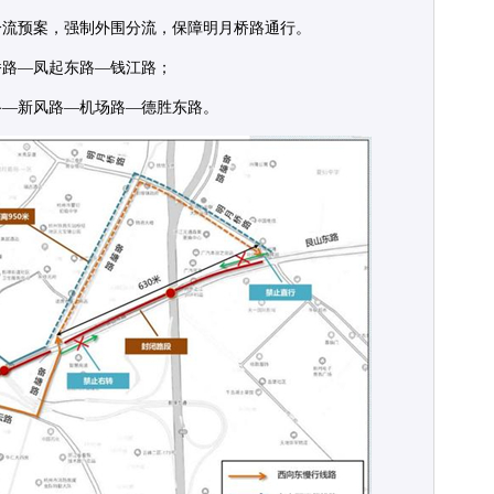
分流预案，强制外围分流，保障明月桥路通行。
桥路—凤起东路—钱江路；
路—新风路—机场路—德胜东路。