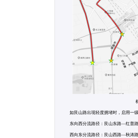
如艮山路出现轻度拥堵时，启用一
东向西分流路径：艮山东路—红普
西向东分流路径：艮山西路—秋涛