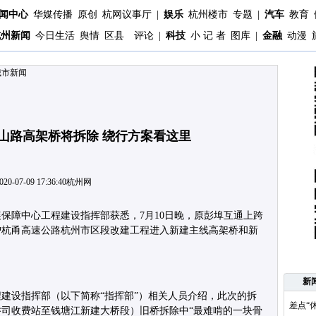
闻中心
华媒传播
原创
杭网议事厅
|
娱乐
杭州楼市
专题
|
汽车
教育
杭州新闻
今日生活
舆情
区县
评论
|
科技
小 记 者
图库
|
金融
动漫
城市新闻
山路高架桥将拆除 绕行方案看这里
020-07-09 17:36:40
杭州网
展保障中心工程建设指挥部获悉，7月10日晚，原彭埠互通上跨
沪杭甬高速公路杭州市区段改建工程进入新建主线高架桥和新
新
建设指挥部（以下简称“指挥部”）相关人员介绍，此次的拆
差点“
司收费站至钱塘江新建大桥段）旧桥拆除中“最难啃的一块骨