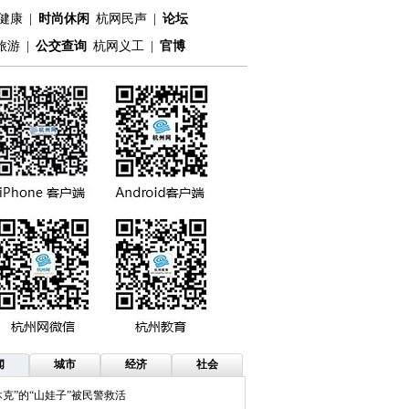
健康
|
时尚休闲
杭网民声
|
论坛
旅游
|
公交查询
杭网义工
|
官博
闻
城市
经济
社会
休克”的“山娃子”被民警救活