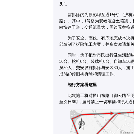
头”。
需拆除的为原彭埠互通1号桥（沪杭
路）。其中，1号桥为双幅混凝土箱梁，
向快速干道，交通流量大，周边无替换
为了安全、高效、有序地完成本次
部编制了拆除施工方案，并多次邀请相
同时，为了把对市民出行及生活影
50台、挖机6台、装载机6台、自卸车5
员30人，交安设施拆除与安装30人，施工
成3幅9跨旧桥拆除和清理工作。
绕行方案看这里
此次施工将对艮山东路（御云路至明月
至次日6时，届时禁止一切车辆和行人通