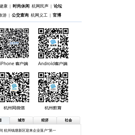
健康
|
时尚休闲
杭网民声
|
论坛
旅游
|
公交查询
杭网义工
|
官博
闻
城市
经济
社会
间 杭州钱塘新区迎来企业落户“第一