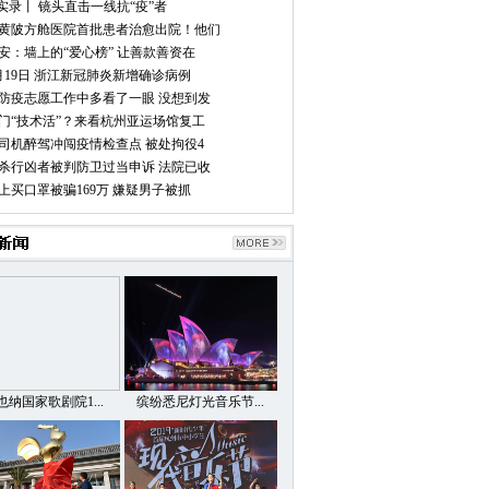
”实录丨 镜头直击一线抗“疫”者
黄陂方舱医院首批患者治愈出院！他们
安：墙上的“爱心榜” 让善款善资在
月19日 浙江新冠肺炎新增确诊病例
防疫志愿工作中多看了一眼 没想到发
门“技术活”？来看杭州亚运场馆复工
司机醉驾冲闯疫情检查点 被处拘役4
杀行凶者被判防卫过当申诉 法院已收
上买口罩被骗169万 嫌疑男子被抓
也纳国家歌剧院1...
缤纷悉尼灯光音乐节...