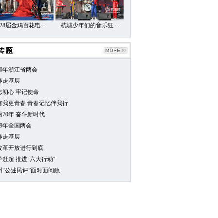
28届金鸡百花电...
杭城少年们的音乐狂...
20年浙江省两会
春走基层
忘初心 牢记使命
0有我更青春 青春记忆伴我行
丽70年 奋斗新时代
19年全国两会
春走基层
改革开放进行到底
学赶超 推进"六大行动"
州“公述民评”面对面问政