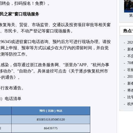
招聘会，扫码报名！免费》。
市民之家”窗口现场服务
第
心恢复海关、贸促、市场监管、交通以及投资项目审批等相关窗
保、市民卡、不动产登记等窗口现场服务。
96345或进驻窗口电话咨询、预约后方可进行现场办理。请按
-
20
过网上申报、预审等方式以减少在大厅内的滞留时间，并自觉
-
新
检测等防控工作。
-
不
-
7
感染，倡导通过浙江政务服务网、“浙里办”APP、“杭州办事
-
壮
、“移动办”、“自助办”。具体途径可点击《关于逐步恢复杭州市
-
20
务的通告》。
-
新
另行发布通告。
-
将
-
比
询）电话清单
-
杭