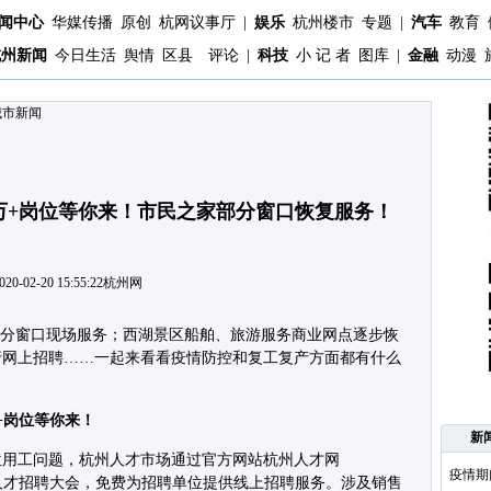
闻中心
华媒传播
原创
杭网议事厅
|
娱乐
杭州楼市
专题
|
汽车
教育
杭州新闻
今日生活
舆情
区县
评论
|
科技
小 记 者
图库
|
金融
动漫
城市新闻
9万+岗位等你来！市民之家部分窗口恢复服务！
020-02-20 15:55:22
杭州网
部分窗口现场服务；西湖景区船舶、旅游服务商业网点逐步恢
行网上招聘……一起来看看疫情防控和复工复产方面都有什么
万+岗位等你来！
新
位用工问题，杭州人才市场通过官方网站杭州人才网
疫情期
州市线上人才招聘大会，免费为招聘单位提供线上招聘服务。涉及销售