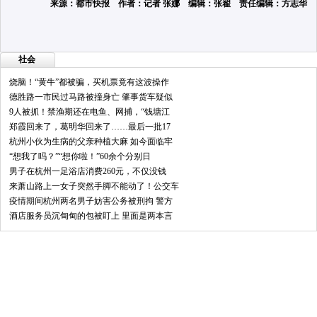
来源：都市快报 作者：记者 张娜 编辑：张翟 责任编辑：方志华
社会
烧脑！“黄牛”都被骗，买机票竟有这波操作
德胜路一市民过马路被撞身亡 肇事货车疑似
9人被抓！禁渔期还在电鱼、网捕，“钱塘江
郑霞回来了，葛明华回来了……最后一批17
杭州小伙为生病的父亲种植大麻 如今面临牢
“想我了吗？”“想你啦！”60余个分别日
男子在杭州一足浴店消费260元，不仅没钱
来萧山路上一女子突然手脚不能动了！公交车
疫情期间杭州两名男子妨害公务被刑拘 警方
酒店服务员沉甸甸的包被盯上 里面是两本言