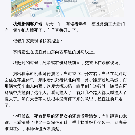
杭州新闻客户端
今天中午，有读者爆料：德胜路浙工大后门，
有一辆车把人撞死了，车子直接开走了。
记者朱家豪现场核实报道：
事情发生在德胜路由东向西车道的斑马线上。
我赶到的时候，死者躺在斑马线前面，交警正在勘察现场。
据出租车司机李师傅描述，当时12点20分左右，自己在马路对
面坐在车里休息，亲眼看到死者从北向南一路小跑穿过斑马线，而
那辆大货车由东向西，速度大概30码，靠里侧车道行驶，随后在斑
马线中央撞倒了这个人。看到撞人了，有好几个路人都大喊撞人了
撞人了。然而大货车司机根本没有停下来的意思，径直往前开走
了。
李师傅说，死者是男的还是女的还真没看清楚，当时距离10米
远。只看清楚了他穿一双深色布鞋，手上拎着好几个袋子。到底是
谁闯红灯，李师傅也没看清楚。