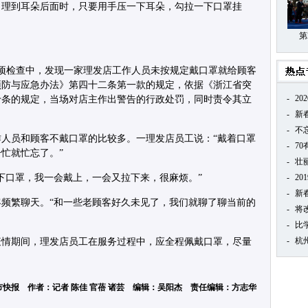
，理到耳朵后面时，只要用手压一下耳朵，勾拉一下口罩挂
第
专项检查中，发现一家理发店工作人员未按规定戴口罩就给顾客
预防与应急办法》第四十二条第一款的规定，依据《浙江省突
-
20
十条的规定，当场对店主作出警告的行政处罚，同时责令其立
-
新
-
不
人员和顾客不戴口罩的比较多。一理发店员工说：“戴着口罩
-
7
忙就忙忘了。”
-
壮
下口罩，我一会戴上，一会又拉下来，很麻烦。”
-
20
-
新
频繁聊天。“和一些老顾客好久未见了，我们就聊了聊当前的
-
将
-
比
-
杭
疫情期间，理发店员工在服务过程中，应全程佩戴口罩，尽量
市快报 作者：记者 陈佳 官蓓 诸芸 编辑：吴阳杰 责任编辑：方志华