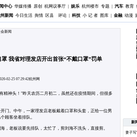
闻中心
华媒传播
原创
杭网议事厅
|
娱乐
杭州楼市
专题
|
汽车
教育
杭州新闻
今日生活
舆情
区县
评论
|
科技
小 记 者
图库
|
金融
动漫
社会新闻
罩 我省对理发店开出首张“不戴口罩”罚单
020-02-25 07:29:42
杭州网
都有精神头！”昨天农历二月初二，虽然还在疫情期间，但很多
经开门。中午，一家理发店老板戴着口罩和头套，正给一位男
几个顾客坐着排队。
新
刘海，老板说要先排队，太忙了，剪刘海不洗头，直接剪。
妻子写