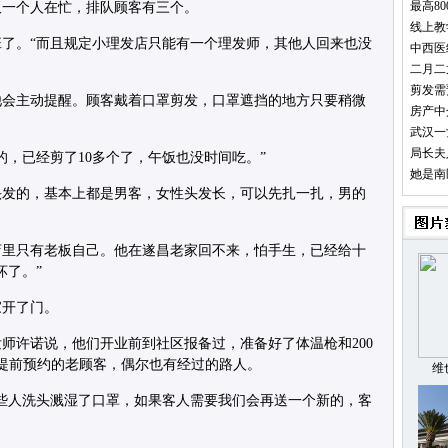
最高8
板一个人在忙，排队顾客有三个。
线上教
了。“而且规定小理发店只能有一个理发师，其他人回来也没
中西医
二月二
剪发需
他会主动提醒。顾客戴着口罩剪发，口罩遮挡的地方只要稍微
房产中
。
武汉一
局长夫
门的，已经剪了10多个了，午饭也没时间吃。”
她是南
头发的，基本上都是男客，女性头发长，可以先扎一扎，男的
店里只有老板自己。他在遂昌老家回不来，怕手生，已经给十
坏了。”
家开了门。
师许诺说，他们开业前到社区报备过，准备好了体温枪和200
是提前预约的老顾客，偶尔也有经过的路人。
维
些人洗头溅湿了口罩，如果客人需要我们会再送一个新的，客