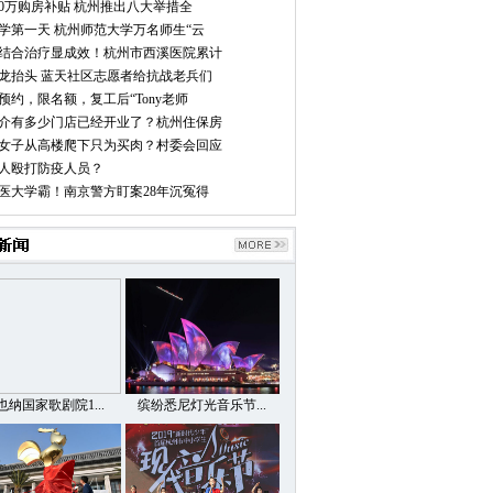
00万购房补贴 杭州推出八大举措全
学第一天 杭州师范大学万名师生“云
结合治疗显成效！杭州市西溪医院累计
龙抬头 蓝天社区志愿者给抗战老兵们
预约，限名额，复工后“Tony老师
介有多少门店已经开业了？杭州住保房
女子从高楼爬下只为买肉？村委会回应
人殴打防疫人员？
医大学霸！南京警方盯案28年沉冤得
也纳国家歌剧院1...
缤纷悉尼灯光音乐节...