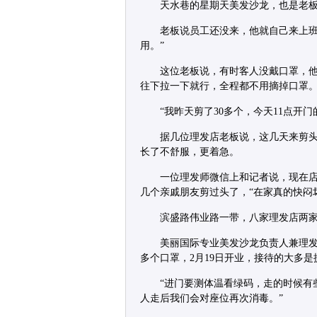
天水巷的星期天美发沙龙，也是老
老板说员工还没来，他就自己来上班
用。”
这位老板说，有时客人没戴口罩，
往下拉一下就行，全程都不用摘掉口罩
“我昨天剪了30多个，今天11点开
据几位理发店老板说，这几天来剪
长了不舒服，更着急。
一位理发师微信上和记者说，现在
几个亲戚朋友剪过头了，“在家真的快闷
滨盛路伟业路一带，八家理发店两
美丽国际专业美发沙龙负责人兼理发
多个口罩，2月19日开业，接待的大多
“进门要测体温看绿码，走的时候有
人走后我们会对座位再次消毒。”