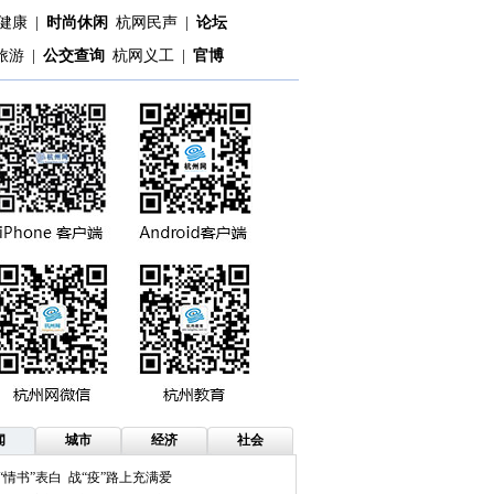
健康
|
时尚休闲
杭网民声
|
论坛
旅游
|
公交查询
杭网义工
|
官博
闻
城市
经济
社会
“情书”表白 战“疫”路上充满爱