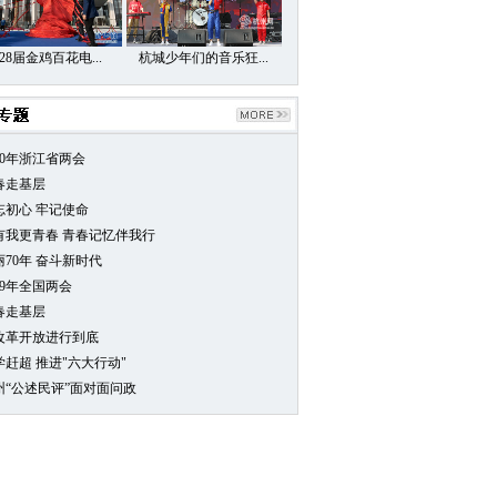
28届金鸡百花电...
杭城少年们的音乐狂...
20年浙江省两会
春走基层
忘初心 牢记使命
0有我更青春 青春记忆伴我行
丽70年 奋斗新时代
19年全国两会
春走基层
改革开放进行到底
学赶超 推进"六大行动"
州“公述民评”面对面问政