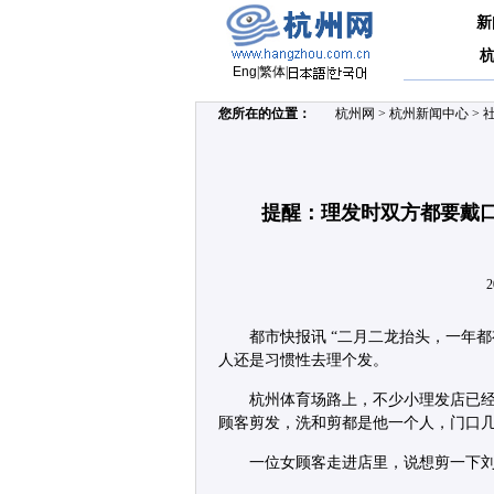
新
Eng
|
繁体
|
|
您所在的位置：
杭州网
>
杭州新闻中心
>
提醒：理发时双方都要戴口
2
都市快报讯 “二月二龙抬头，一年
人还是习惯性去理个发。
杭州体育场路上，不少小理发店已
顾客剪发，洗和剪都是他一个人，门口
一位女顾客走进店里，说想剪一下