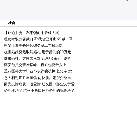
社会
【评论】赞！28年锲而不舍破大案
理发时双方要戴口罩!我省已开出"不戴口罩
理发店董事长给1600名员工在线上课
杭州姑娘突然取消婚礼 用于婚礼的20万元
健康码打开太慢太麻烦？3秒"亮码"，瞬间
淳安党员交警徐振峰：再难也要带头上
重点医科大学毕业小伙诈骗被抓 老父亲:卖
意大利封锁11座城镇 两位浙江老乡介绍当
因为疫情成就一段爱情 朋友圈中那些关于爱
婚礼取消了 杭州小两口把办婚礼的钱捐给了