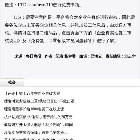
链接：LTD.com/fuwu/110进行免费申领。
Tips：需要注意的是，平台将会对企业主身份进行审核，因此需
要各位企业主完善企业相关信息，并添加员工信息后，由发送方审
核。详情可在扫描二维码后，点击页面下方的《企业真实性复工审
核说明》及《免费复工口罩领取常见问题解答》进行了解。
来源：每日商报 作者：记者 杨伊琳 编辑：郑海云 责任编辑：方志华
社会
【评论】赞！28年锲而不舍破大案
理发时双方要戴口罩!我省已开出"不戴口罩
理发店董事长给1600名员工在线上课
杭州姑娘突然取消婚礼 用于婚礼的20万元
健康码打开太慢太麻烦？3秒"亮码"，瞬间
淳安党员交警徐振峰：再难也要带头上