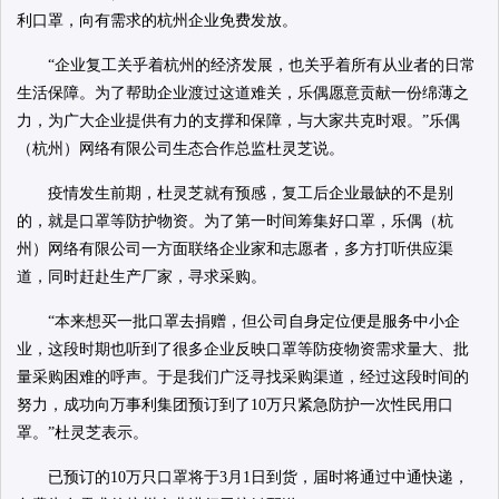
利口罩，向有需求的杭州企业免费发放。
“企业复工关乎着杭州的经济发展，也关乎着所有从业者的日常
生活保障。为了帮助企业渡过这道难关，乐偶愿意贡献一份绵薄之
力，为广大企业提供有力的支撑和保障，与大家共克时艰。”乐偶
（杭州）网络有限公司生态合作总监杜灵芝说。
疫情发生前期，杜灵芝就有预感，复工后企业最缺的不是别
的，就是口罩等防护物资。为了第一时间筹集好口罩，乐偶（杭
州）网络有限公司一方面联络企业家和志愿者，多方打听供应渠
道，同时赶赴生产厂家，寻求采购。
“本来想买一批口罩去捐赠，但公司自身定位便是服务中小企
业，这段时期也听到了很多企业反映口罩等防疫物资需求量大、批
量采购困难的呼声。于是我们广泛寻找采购渠道，经过这段时间的
努力，成功向万事利集团预订到了10万只紧急防护一次性民用口
罩。”杜灵芝表示。
已预订的10万只口罩将于3月1日到货，届时将通过中通快递，