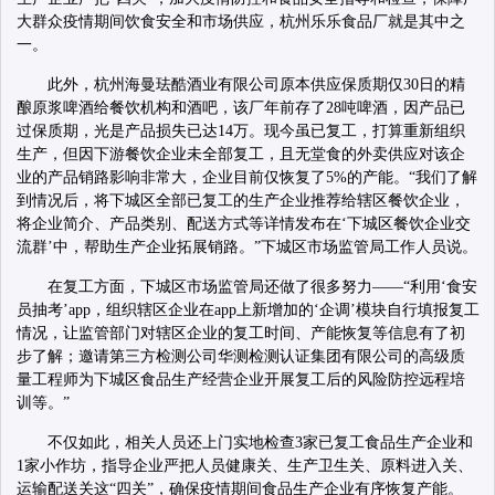
大群众疫情期间饮食安全和市场供应，杭州乐乐食品厂就是其中之
一。
此外，杭州海曼珐酷酒业有限公司原本供应保质期仅30日的精
酿原浆啤酒给餐饮机构和酒吧，该厂年前存了28吨啤酒，因产品已
过保质期，光是产品损失已达14万。现今虽已复工，打算重新组织
生产，但因下游餐饮企业未全部复工，且无堂食的外卖供应对该企
业的产品销路影响非常大，企业目前仅恢复了5%的产能。“我们了解
到情况后，将下城区全部已复工的生产企业推荐给辖区餐饮企业，
将企业简介、产品类别、配送方式等详情发布在‘下城区餐饮企业交
流群’中，帮助生产企业拓展销路。”下城区市场监管局工作人员说。
在复工方面，下城区市场监管局还做了很多努力——“利用‘食安
员抽考’app，组织辖区企业在app上新增加的‘企调’模块自行填报复工
情况，让监管部门对辖区企业的复工时间、产能恢复等信息有了初
步了解；邀请第三方检测公司华测检测认证集团有限公司的高级质
量工程师为下城区食品生产经营企业开展复工后的风险防控远程培
训等。”
不仅如此，相关人员还上门实地检查3家已复工食品生产企业和
1家小作坊，指导企业严把人员健康关、生产卫生关、原料进入关、
运输配送关这“四关”，确保疫情期间食品生产企业有序恢复产能。