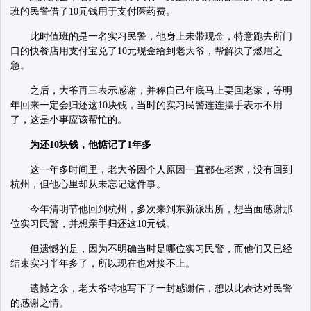
班的民警借了10元钱用于支付医药费。
此时值班的是一名实习民警，他身上未带现金，特意跑去所门
口的快餐店用支付宝兑了10元现金给到老大爷，帮解决了燃眉之
急。
之后，大爷再三表示感谢，并称自己年底马上要回老家，等明
年回来一定会归还这10块钱，当时的实习民警连连摆手表示不用
了，这是小事应该帮忙的。
为还10块钱，他惦记了1年多
这一年多时间里，老大爷因个人原因一直都在老家，没有回到
杭州，但他心里却从未忘记这件事。
今年清明节他回到杭州，多次来到东新派出所，想当面感谢那
位实习民警，并想亲手归还这10元钱。
但遗憾的是，因为不明确当时是哪位实习民警，而他们又已经
结束实习半年多了，所以现在也对接不上。
遗憾之余，老大爷特地写下了一封感谢信，想以此表达对民警
的感谢之情。