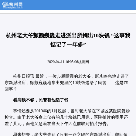
杭州老大爷颤颤巍巍走进派出所掏出10块钱 “这事我
惦记了一年多”
2020-04-11 16:05:06
杭州网
杭州日报讯 最近，一位步履蹒跚的老大爷，脚步略急地走进了
东新派出所，颤颤巍巍地拿出兜里的10块钱递给了民警……这是咋
回事？
看病钱不够，民警替他垫了钱
事情还要从2019年的1月说起，当时老大爷在下城区某医院复诊
检查。由于老大爷身上仅有的几十块钱已用完，医院拍片的费用还
差了几元，而他又急着在当天下午四点前取到拍片报告。
思来想去，老大爷走到了只有一路之隔的东新派出所，想问值