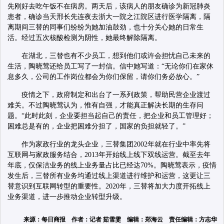
先刚好去吃午饭不在病房。两天后，该病人的朋友确诊为新冠肺炎
患者，确诊当天邢长先连夜去浙大一院之江院区进行医学隔离，隔
离期间三替的同事们纷纷为她加油鼓劲，也十分关心她的日常生
活。经过五次核酸检测为阴性，她最终解除隔离。
在湖北，三替也有不少员工，想到他们或许会担忧自己未来的
生活，陶晓莺还给员工写了一封信。信中她写道：“无论你们在家休
息多久，公司的工作岗位都会为你们保留，请你们务必放心。”
疫情之下，政府制定和出台了一系列政策，帮助民营企业渡过
难关。不过陶晓莺认为，惟有自强，才能真正解决长期的生存问
题。“此时此刻，企业要担当起自己的责任，把企业和员工管理好；
困难总是有的，企业把困难分担了，国家的负担就轻了。”
作为家政行业的龙头企业，三替集团2002年就在行业中率先将
互联网与家政服务结合，2013年开始线上线下双线运营。截至去年
年底，仅保洁业务的线上业务量占比已经达70%。陶晓莺表示，疫情
发生后，三替所有业务均通过线上渠道进行维护和运营，这更让三
替意识到互联网转型的重要性。2020年，三替将加大力度开拓线上
业务渠道，进一步推动企业转型升级。
来源：每日商报 作者：记者 茹雪雯 编辑：郑海云 责任编辑：方志华