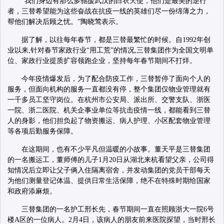
“我们身边有那么多驰援武汉的白衣天使，他们是最美的逆行
者，三替希望能为这些奋战在抗疫一线的英雄们尽一份绵薄之力，
帮他们解决后顾之忧。”陶晓莺表示。
据了解，以往每年春节，都是三替最繁忙的时候。自1992年创
业以来,针对春节家政行业“用工荒”的情况,三替集团作为全国文明单
位、家政行业提质扩容领跑企业，坚持每年春节期间不打烊。
今年疫情爆发后，为了配合防疫工作，三替暂停了面向个人的
服务，但面向机构的服务一直都没有停，整个集团仅物业管理就有
一千多员工坚守岗位。在杭州市公安局、派出所、交警支队、浙医
一院、浙二医院、机关企事业单位等抗击疫情一线，都能看到三替
人的身影，他们担负起了物资搬运、病人护理、小区配套物业管理
等各项后勤服务保障。
在这期间，也有不少平凡但温暖的小故事。董天平是三替集团
的一名搬运工，董师傅的儿子1月20日从湖北来杭看望父亲，公司得
知情况后立即让父子俩入住隔离宿舍，并发动集团的党员干部每天
为他们测量登记体温、提供日常生活保障，绝不在特殊时期给国家
和政府添麻烦。
三替集团的一名护工邢长先，春节期间一直在照顾浙大一院6号
楼A区的一位病人。2月4日，该病人的朋友前来医院探望，当时邢长