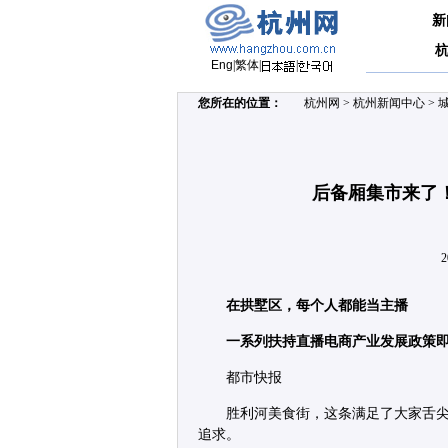
新
Eng
|
繁体
|
|
您所在的位置：
杭州网
>
杭州新闻中心
>
后备厢集市来了
2
在拱墅区，每个人都能当主播
一系列扶持直播电商产业发展政策
都市快报
胜利河美食街，这条满足了大家舌
追求。