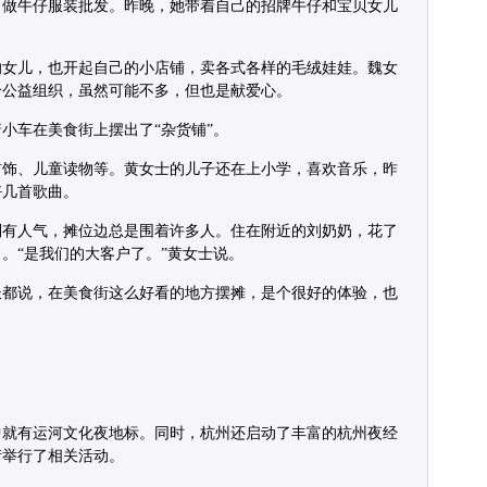
，做牛仔服装批发。昨晚，她带着自己的招牌牛仔和宝贝女儿
的女儿，也开起自己的小店铺，卖各式各样的毛绒娃娃。魏女
给公益组织，虽然可能不多，但也是献爱心。
小车在美食街上摆出了“杂货铺”。
首饰、儿童读物等。黄女士的儿子还在上小学，喜欢音乐，昨
好几首歌曲。
别有人气，摊位边总是围着许多人。住在附近的刘奶奶，花了
巾。“是我们的大客户了。”黄女士说。
长都说，在美食街这么好看的地方摆摊，是个很好的体验，也
中就有运河文化夜地标。同时，杭州还启动了丰富的杭州夜经
街举行了相关活动。