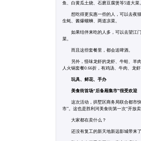
鱼、白黄瓜土烧、石磨豆腐煲等5道大菜
想吃得更实惠一些的人，可以去夜猫子
生蚝、酱爆螺蛳、两道凉菜。
如果结伴来吃的人多，可以去望江门
菜。
而且这些套餐里，都会送啤酒。
另外，怪味龙虾的龙虾、牛蛙、羊肉
人火锅套餐0.66折，有鸡汤、牛肉、龙
玩具、鲜花、手办
美食街首场“后备厢集市”很受欢迎
这次活动，拱墅区商务局联合都市快
市”。这也是胜利河美食街第一次“开放卖
大家都在卖什么？
还没有复工的新天地新远影城带来