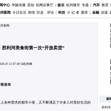
闻中心
华媒传播
原创
杭网议事厅
|
娱乐
杭州楼市
专题
|
汽车
教育
杭州新闻
今日生活
舆情
区县
评论
|
科技
小 记 者
图库
|
金融
动漫
城市新闻
！胜利河美食街第一次“开放卖货”
020-07-12 07:49:54
杭州网
即将发布
新
尖上各种需求的都市小巷，正不断满足了许多人对美好生活的
胜利河