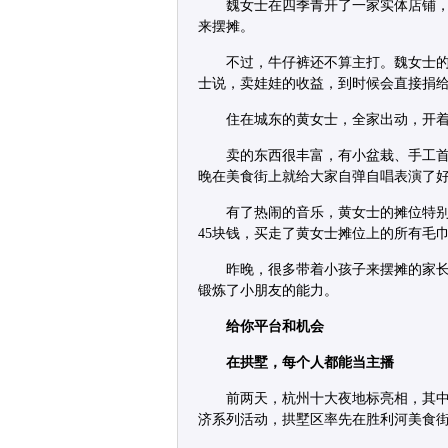
魏女士在四季青开了一家实体店铺
来摆摊。
不过，牛仔裤还不算主打。魏女士
士说，卖娃娃的收益，到时候会直接捐
住在城东的黄女士，全家出动，开着
卖的东西很丰富，有小盆栽、手工
晚在美食街上就给大家自弹自唱表演了
有了热闹的音乐，黄女士的摊位特
45块钱，买走了黄女士摊位上的所有毛
昨晚，很多带着小孩子来摆摊的家
锻炼了小朋友的能力。
给你平台和机会
在拱墅，每个人都能当主播
前两天，杭州十大夜地标亮相，其
济系列活动，拱墅区率先在胜利河美食