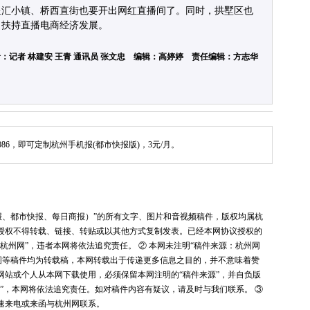
星汇小镇、桥西直街也要开出网红直播间了。同时，拱墅区也
，扶持直播电商经济发展。
：记者 林建安 王青 通讯员 张文忠 编辑：高婷婷 责任编辑：方志华
086，即可定制杭州手机报(都市快报版)，3元/月。
报、都市快报、每日商报）”的所有文字、图片和音视频稿件，版权均属杭
授权不得转载、链接、转贴或以其他方式复制发表。已经本网协议授权的
杭州网”，违者本网将依法追究责任。 ② 本网未注明“稿件来源：杭州网
图等稿件均为转载稿，本网转载出于传递更多信息之目的，并不意味着赞
网站或个人从本网下载使用，必须保留本网注明的“稿件来源”，并自负版
”，本网将依法追究责任。如对稿件内容有疑议，请及时与我们联系。 ③
速来电或来函与杭州网联系。