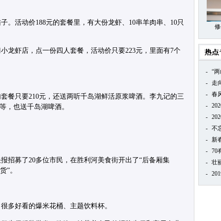
。
。活动价188元的套餐里，有大份龙虾、10串羊肉串、10只
修
小龙虾店，点一份四人套餐，活动价只要223元，里面有7个
-
“
-
走
-
春
套餐只要210元，还送两听千岛湖鲜活原浆啤酒。李九记的三
-
20
虾等，也送千岛湖啤酒。
-
20
-
不
-
新
-
7
报招募了20多位市民，在胜利河美食街开出了“后备厢集
-
壮
货”。
-
20
了很多好看的爆米花桶、主题饮料杯。