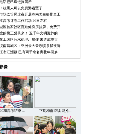
电话把己送进拘留所
！杭州人可以免费游诸暨了
市场监管局连夜开展冻南美白虾排查工
0浙江高考评卷工作启动 26日左右
城区首家社区百姓健身房挂牌，免费开
度的桃王盛典来了 五千年文明滋养的
化工园区污水处理厂爆炸 未造成重大
境南昌城区：亚洲最大音乐喷泉群被淹
江市江洲镇:已有两千余名青壮年回乡
影像
2020高考结束 ...
下周梅雨继续 能抢...