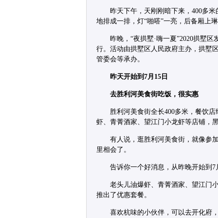
昨天下午，天刚刚暗下来，400多
地排成一排，灯“啪嗒”一亮，后备厢上
昨晚，“夜拱墅·嗨一夏”2020拱
行。活动由拱墅区人民政府主办，拱墅
管委会等承办。
昨天开始到7月15日
去胜利河美食街吃饭，很实惠
胜利河美食街全长400多米，餐饮
虾、青菁酒家、望江门小龙虾等店铺，
有人说，逛胜利河美食街，就像参
里相会了。
告诉你一个好消息，从昨晚开始到7
老头儿油爆虾、青菁酒家、望江门小
推出了优惠套餐。
喜欢杭味的小伙伴，可以去开化府，原