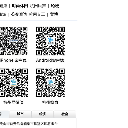
健康
|
时尚休闲
杭网民声
|
论坛
旅游
|
公交查询
杭网义工
|
官博
闻
城市
经济
社会
美食街首开后备箱集市拱墅区即将出台