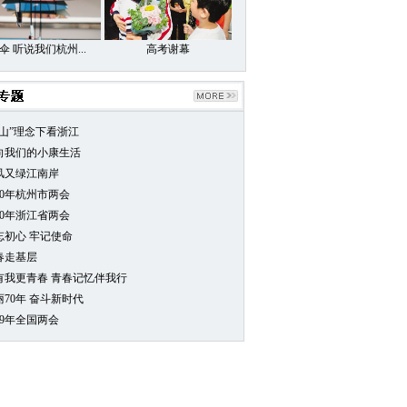
伞 听说我们杭州...
高考谢幕
两山”理念下看浙江
向我们的小康生活
风又绿江南岸
20年杭州市两会
20年浙江省两会
忘初心 牢记使命
春走基层
0有我更青春 青春记忆伴我行
丽70年 奋斗新时代
19年全国两会