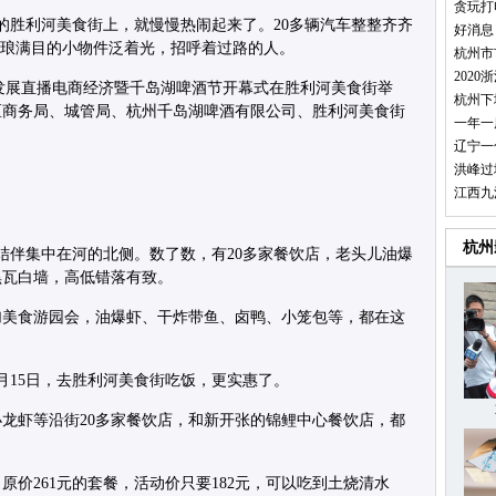
贪玩打
米的胜利河美食街上，就慢慢热闹起来了。20多辆汽车整整齐齐
好消息
琳琅满目的小物件泛着光，招呼着过路的人。
杭州市
202
墅区发展直播电商经济暨千岛湖啤酒节开幕式在胜利河美食街举
杭州下
区商务局、城管局、杭州千岛湖啤酒有限公司、胜利河美食街
一年一
辽宁一
洪峰过
江西九
杭州
店结伴集中在河的北侧。数了数，有20多家餐饮店，老头儿油爆
黑瓦白墙，高低错落有致。
加美食游园会，油爆虾、干炸带鱼、卤鸭、小笼包等，都在这
月15日，去胜利河美食街吃饭，更实惠了。
龙虾等沿街20多家餐饮店，和新开张的锦鲤中心餐饮店，都
价261元的套餐，活动价只要182元，可以吃到土烧清水