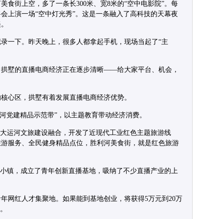
食街上空，多了一条长300米、宽8米的“空中电影院”。每
将会上演一场“空中灯光秀”。这是一条融入了高科技的天幕夜
美。
录一下。昨天晚上，很多人都拿起手机，现场当起了“主
，拱墅的直播电商经济正在逐步清晰——给大家平台、机会，
的核心区，拱墅有着发展直播电商经济优势。
运河党建精品示范带”，以主题教育带动经济消费。
和大运河文旅建设融合，开发了近现代工业红色主题旅游线
旅游服务、全民健身精品点位，胜利河美食街，就是红色旅游
谷小镇，成立了青年创新直播基地，吸纳了不少直播产业的上
年网红人才集聚地。如果能到基地创业，将获得5万元到20万
”。