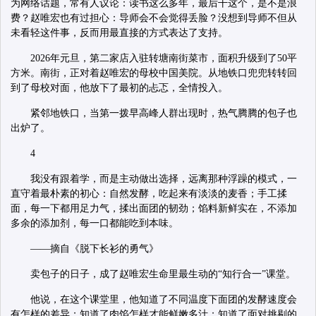
为网络话题，常有人议论：读书这么多年，最后干这个，是不是浪
费？赵唯宏也有过担心：导师会不会觉得丢脸？没想到导师不但从
未看轻这件事，反而用最直接的方式表达了支持。
2026年元旦，第二家店入驻转塘南街菜市，面积升级到了50平
方米。南街，正对着赵唯宏的母校中国美院。从地铁口兜兜转转回
到了母校对面，他放下了最初的忐忑，全情投入。
紧邻地铁口，当第一拨早高峰人群出现时，热气腾腾的包子也
出炉了。
4
我没有跟着学，而是主动做出选择，远离那种浮躁的模式，一
直守着最朴素的初心：自然发酵，吃起来有淡淡的麦香；手工揉
面，每一下都用足力气，揉出面团的韧劲；馅料新鲜实在，不添加
多余的添加剂，每一口都能吃到本味。
——摘自《脱下长衫的勇气》
卖包子的日子，成了赵唯宏生命里最生动的“知行合一”课堂。
他说，在这个课堂里，他知道了不同温度下面团的发酵速度会
有怎样的差异；知道了肉馅怎样才能鲜嫩多汁；知道了面对挑剔的