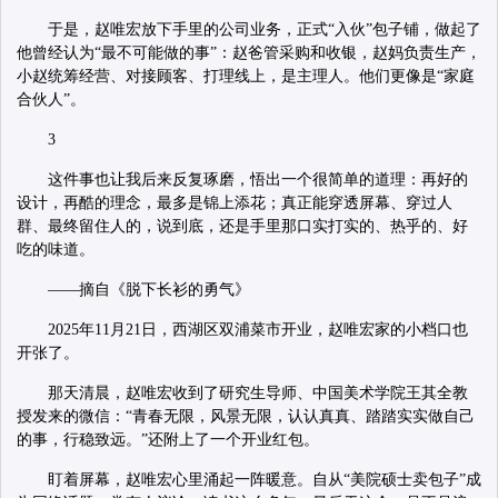
于是，赵唯宏放下手里的公司业务，正式“入伙”包子铺，做起了
他曾经认为“最不可能做的事”：赵爸管采购和收银，赵妈负责生产，
小赵统筹经营、对接顾客、打理线上，是主理人。他们更像是“家庭
合伙人”。
3
这件事也让我后来反复琢磨，悟出一个很简单的道理：再好的
设计，再酷的理念，最多是锦上添花；真正能穿透屏幕、穿过人
群、最终留住人的，说到底，还是手里那口实打实的、热乎的、好
吃的味道。
——摘自《脱下长衫的勇气》
2025年11月21日，西湖区双浦菜市开业，赵唯宏家的小档口也
开张了。
那天清晨，赵唯宏收到了研究生导师、中国美术学院王其全教
授发来的微信：“青春无限，风景无限，认认真真、踏踏实实做自己
的事，行稳致远。”还附上了一个开业红包。
盯着屏幕，赵唯宏心里涌起一阵暖意。自从“美院硕士卖包子”成