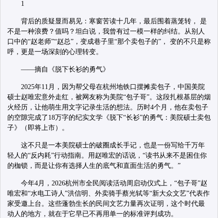
1
背后的质疑显而易见：寒窗苦读十几年，最后围着蒸笼转， 是
不是一种浪费？值吗？坦白说，我曾有过一模一样的纠结。从别人
口中的“赵老师”“赵总”，变成巷子里“那个卖包子的”， 变的不只是称
呼，更是一场深刻的心理转变。
——摘自《脱下长衫的勇气》
2025年11月，因为帮父母在杭州地铁口摆摊卖包子，中国美院
硕士赵唯宏意外走红，被网友称为美院“包子哥”。这段扎根基层的烟
火经历，让他萌生用文字记录生活的想法。历时4个月，他在卖包子
的空隙完成了18万字的纪实文学《脱下“长衫”的勇气：美院硕士卖包
子》（即将上市）。
这不只是一本美院硕士的破圈成长手记，也是一份写给千万年
轻人的“反内耗”行动指南。用赵唯宏的话说，“读书从来不是困住你
的枷锁，而是让你有选择人生的底气和直面生活的勇气。”
今年4月，2026杭州市全民阅读活动周启动仪式上，“包子哥”赵
唯宏和“水电工诗人”洪信明、外卖骑手蔡光轼等“新大众文艺”代表作
家受邀上台。这些蓬勃生长的民间文艺力量再次证明，这个时代最
动人的地方，就在于它早已不再用单一的标准评判成功。