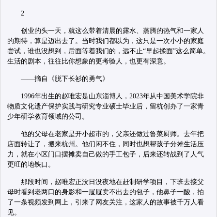
2
创业的头一天，就这么带着清晨的露水、蒸腾的热气和一家人
的期待，算是迈出去了。当时我们都以为，这只是一次小小的家庭
尝试，谁也没想到，后面等着我们的，远不止“早起揉面”这么简单。
生活的剧本，往往比你想象的更考验人，也更有深意。
——摘自《脱下长衫的勇气》
1996年出生的赵唯宏是山东淄博人，2023年从中国美术学院非
物质文化遗产保护实践与研究专业硕士毕业后，留杭创办了一家青
少年研学教育领域的公司。
他的父母在老家是开小超市的，父亲还做过鲁菜厨师。去年把
店面转让了，搬来杭州。他们闲不住，同时也想帮孩子分摊生活压
力，就在小区门口摆摊卖自己做的手工包子，后来还转战到了人气
更旺的地铁口。
那段时间，赵唯宏正没日没夜地在赶制研学项目，下班去接父
母时看到老两口的身影和一屉屉卖不出去的包子，他鼻子一酸，拍
了一条视频发到网上，引来了网友关注，这家人的故事被千万人看
见。