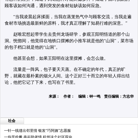
顾客该如何沟通，遇到突发的食材短缺该如何应急。
“当我凌晨起床揉面，当我在蒸笼热气中与顾客交流，当我走遍
食材市场挑选最新鲜的原料，我才真正理解了知易行难的深意。”
赵唯宏想起带学生去贵州龙场研学，参观王阳明悟道的那个山
洞。恍惚间，他觉得在地铁口摆摊的小推车就是他的“山洞”，菜市场
的包子档口就是他的“山洞”。
他甚至会想，如果王阳明在这里摆摊，会怎么做。
流量是一阵风，包子要天天蒸。在不确定的年代，真正的旷
野，就藏在最朴素的烟火人间。这个正好三十而立的年轻人得出结
论，他把它记了下来，也写在了书里。
来源： 作者： 编辑：钟一鸣 责任编辑：方志华
社会
一针一线缝出邻里情 银发“巧阿姨”志愿服
一份平价餐 串起助老情 杭州这个社区双向