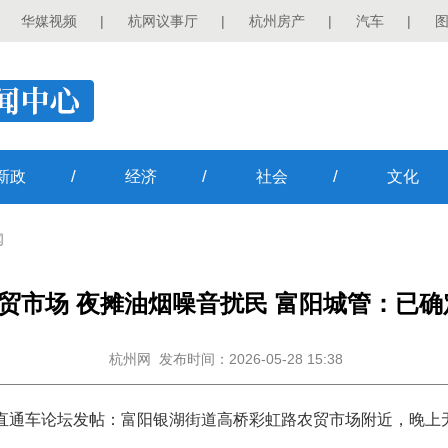
华媒视频
|
杭网议事厅
|
杭州房产
|
汽车
|
/
/
/
新政
经济
社会
文化
闻
贸市场 夜摊油烟噪音扰民 富阳城管：已
杭州网
发布时间：2026-05-28 15:38
p橙柿直通车论坛发帖：富阳银湖街道高桥彩虹路农贸市场附近，晚