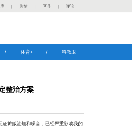
图库
|
舆情
|
区县
|
评论
/
/
体育+
科教卫
确定整治方案
上无证摊贩油烟和噪音，已经严重影响我的