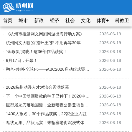
首页
城市
新政
经济
社会
文化
体育+
科教卫
· 《杭州市推进网文网剧网游出海行动方案》
2026-06-19
· 杭州网文大咖的“指环王”梦 不用再等30年
2026-06-19
· “金猴奖”揭晓！这36部作品获奖！
2026-06-18
· 6月17日，开幕！
2026-06-18
· 融合•共创•全球化——iABC2026启动仪式暨重点项目发布会成功召开！
2026-06-18
· 2026杭州动漫人才对洽会圆满落幕！
2026-06-18
· 下一个中国动画爆款的种子已种下！2026中国青年动画电影周圆满成功
2026-06-18
· 巨型屠龙刀落地国漫，全新暗夜公爵登场首秀！恺英网络携多IP亮相！
2026-06-18
· 1400人报名，30个作品获奖，22家企业入驻……西湖区用一场AI漫剧大赛“钓”来了什么
2026-06-18
· 逛状元集、品状元宴！来瓶窑老街沉浸式体验 “状元登科·国漫筑梦”
2026-06-18