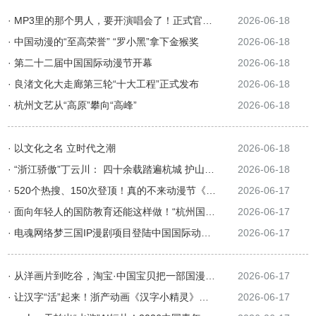
· MP3里的那个男人，要开演唱会了！正式官宣，首站就在杭州
2026-06-18
· 中国动漫的“至高荣誉” “罗小黑”拿下金猴奖
2026-06-18
· 第二十二届中国国际动漫节开幕
2026-06-18
· 良渚文化大走廊第三轮“十大工程”正式发布
2026-06-18
· 杭州文艺从“高原”攀向“高峰”
2026-06-18
· 以文化之名 立时代之潮
2026-06-18
· “浙江骄傲”丁云川： 四十余载踏遍杭城 护山护水护文脉
2026-06-18
· 520个热搜、150次登顶！真的不来动漫节《剑来》动画展位打个卡？
2026-06-17
· 面向年轻人的国防教育还能这样做！“杭州国防兔”和漫画家林超亮相动漫节
2026-06-17
· 电魂网络梦三国IP漫剧项目登陆中国国际动漫节！多方联动解锁国风文旅新玩法
2026-06-17
· 从洋画片到吃谷，淘宝·中国宝贝把一部国漫周边变迁史搬进了动漫节
2026-06-17
· 让汉字“活”起来！浙产动画《汉字小精灵》首度亮相
2026-06-17