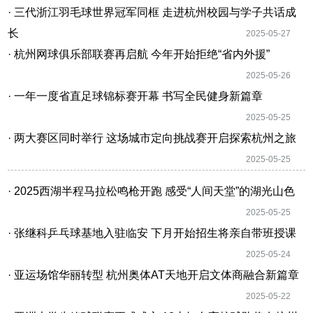
· 三代浙江羽毛球世界冠军同框 走进杭州校园与学子共话成
长
2025-05-27
· 杭州网球俱乐部联赛再启航 今年开始拒绝“省内外援”
2025-05-26
· 一年一度省直足球锦标赛开幕 书写全民健身新篇章
2025-05-25
· 两大赛区同时举行 这场城市定向挑战赛开启探索杭州之旅
2025-05-25
· 2025西湖半程马拉松鸣枪开跑 感受“人间天堂”的湖光山色
2025-05-25
· 张继科乒乓球基地入驻临安 下月开始招生将亲自带班授课
2025-05-24
· 亚运场馆华丽转型 杭州奥体AT天地开启文体商融合新篇章
2025-05-22