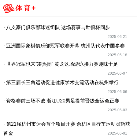
· 八支豪门俱乐部球迷组队 这场赛事与世俱杯同步
2025-06-21
· 亚洲国际象棋俱乐部冠军联赛开幕 杭州队代表中国参赛
2025-06-18
· 世界冠军也来“凑热闹” 黄龙这场游泳接力赛趣味十足
2025-06-07
· 第三届长三角运动促进健康学术交流活动在杭州举行
2025-06-06
· 资格赛前三场不败 浙江U20男足提前晋级全运会正赛
2025-06-03
· 第21届杭州市运会首个项目开赛 余杭区自行车运动员斩获
首金
2025-06-01