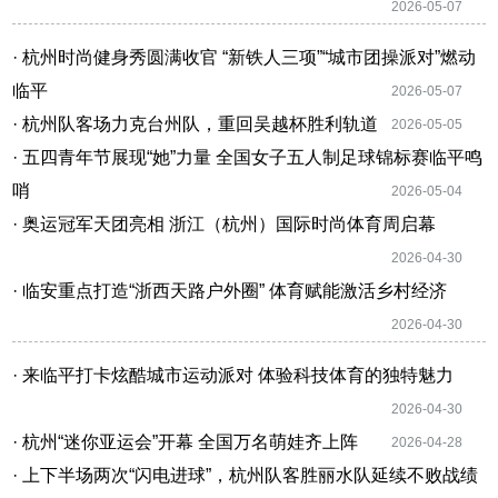
2026-05-07
· 杭州时尚健身秀圆满收官 “新铁人三项”“城市团操派对”燃动
临平
2026-05-07
· 杭州队客场力克台州队，重回吴越杯胜利轨道
2026-05-05
· 五四青年节展现“她”力量 全国女子五人制足球锦标赛临平鸣
哨
2026-05-04
· 奥运冠军天团亮相 浙江（杭州）国际时尚体育周启幕
2026-04-30
· 临安重点打造“浙西天路户外圈” 体育赋能激活乡村经济
2026-04-30
· 来临平打卡炫酷城市运动派对 体验科技体育的独特魅力
2026-04-30
· 杭州“迷你亚运会”开幕 全国万名萌娃齐上阵
2026-04-28
· 上下半场两次“闪电进球”，杭州队客胜丽水队延续不败战绩