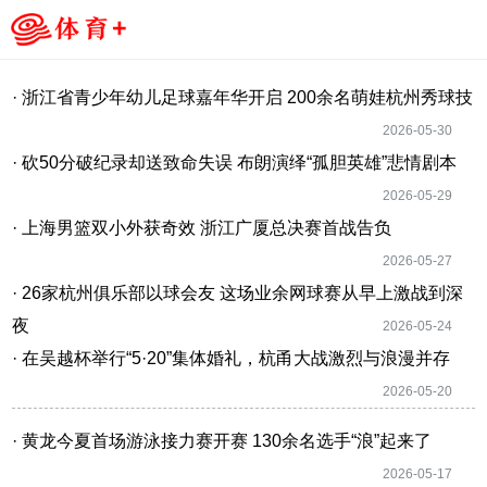
· 浙江省青少年幼儿足球嘉年华开启 200余名萌娃杭州秀球技
2026-05-30
· 砍50分破纪录却送致命失误 布朗演绎“孤胆英雄”悲情剧本
2026-05-29
· 上海男篮双小外获奇效 浙江广厦总决赛首战告负
2026-05-27
· 26家杭州俱乐部以球会友 这场业余网球赛从早上激战到深
夜
2026-05-24
· 在吴越杯举行“5·20”集体婚礼，杭甬大战激烈与浪漫并存
2026-05-20
· 黄龙今夏首场游泳接力赛开赛 130余名选手“浪”起来了
2026-05-17