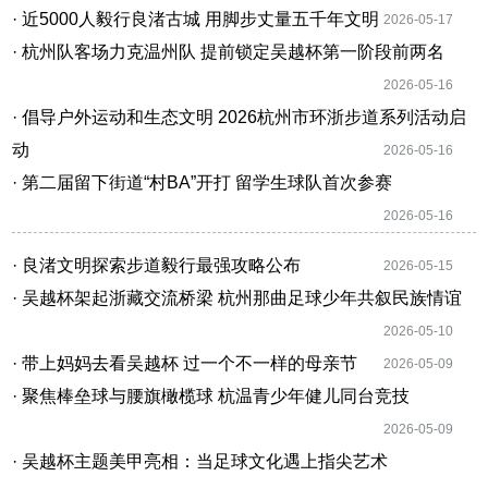
· 近5000人毅行良渚古城 用脚步丈量五千年文明
2026-05-17
· 杭州队客场力克温州队 提前锁定吴越杯第一阶段前两名
2026-05-16
· 倡导户外运动和生态文明 2026杭州市环浙步道系列活动启
动
2026-05-16
· 第二届留下街道“村BA”开打 留学生球队首次参赛
2026-05-16
· 良渚文明探索步道毅行最强攻略公布
2026-05-15
· 吴越杯架起浙藏交流桥梁 杭州那曲足球少年共叙民族情谊
2026-05-10
· 带上妈妈去看吴越杯 过一个不一样的母亲节
2026-05-09
· 聚焦棒垒球与腰旗橄榄球 杭温青少年健儿同台竞技
2026-05-09
· 吴越杯主题美甲亮相：当足球文化遇上指尖艺术