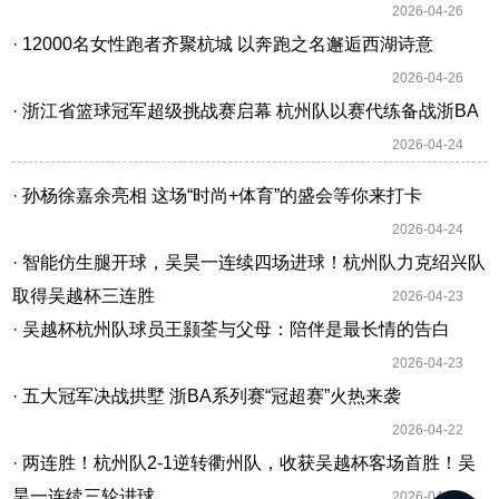
2026-04-26
· 12000名女性跑者齐聚杭城 以奔跑之名邂逅西湖诗意
2026-04-26
· 浙江省篮球冠军超级挑战赛启幕 杭州队以赛代练备战浙BA
2026-04-24
· 孙杨徐嘉余亮相 这场“时尚+体育”的盛会等你来打卡
2026-04-24
· 智能仿生腿开球，吴昊一连续四场进球！杭州队力克绍兴队
取得吴越杯三连胜
2026-04-23
· 吴越杯杭州队球员王颢荃与父母：陪伴是最长情的告白
2026-04-23
· 五大冠军决战拱墅 浙BA系列赛“冠超赛”火热来袭
2026-04-22
· 两连胜！杭州队2-1逆转衢州队，收获吴越杯客场首胜！吴
昊一连续三轮进球
2026-04-19