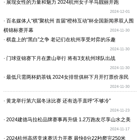
· 展现女性的力量和魅力 2024杭州女子半马靓丽开跑
2024-12-01
· 百名媒体人“棋”聚杭州 首届“橙柿互动”杯全国新闻界双人围
棋锦标赛开幕
2024-11-30
· 棋盘上的“黑白”之争 老记们在杭州享受对弈的乐趣
2024-11-30
· 门球亚锦赛下月在萧山举行 将有3支杭州球队出战
2024-11-30
· 最低只需两杯奶茶钱 2024女排世俱杯下月开打票价亲民
2024-11-30
· 黄龙举行第六届冬泳比赛 还有选手直呼“不够冷”
2024-11-23
· 2024建德马拉松品牌赛事再升级 1.2万跑友尽享山水之美
2024-11-17
· 2024杭州高塔竞速赛活力开赛 最快8分22秒爬完250米