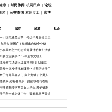
健康
|
时尚休闲
杭网民声
|
论坛
旅游
|
公交查询
杭网义工
|
官博
闻
城市
经济
社会
一小区电梯又出事！停运半月居民天天
 力度大 范围广！杭州出台稳企业稳
小在革命烈士纪念馆开展清明祭扫活动
州的国宝故事 2019年全市文物工
江海鲜市场进入过渡期 8月计划搬至
品安全突发情况有哪些？拱墅区进行了
女子打开美容店门 床上竟躺了个男人
红被杀 受害者母亲：她的钱都花在凶
用啤酒瓶打伤两名女大学生 男子被刑
行用烈士姓名做广告！致歉称将严肃追