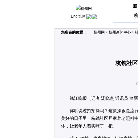
新
Eng
|
繁体
|
|
您所在的位置：
杭州网
>
杭州新闻中心
>
杭铣社区
2
钱江晚报（记者 汤晓燕 通讯员 詹
你听说过拍拍操吗？这款操很是流
美好的日子里，杭铣社区居家养老照料
体，让老年人着实嗨了一把。