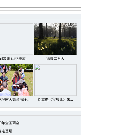
到加州 山花盛放...
温暖二月天
草坪露天舞台演绎...
刘杰携《宝贝儿》来...
19年全国两会
春走基层