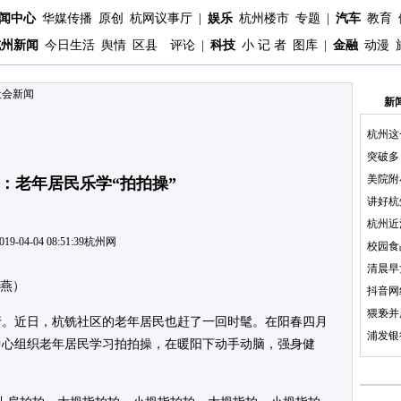
闻中心
华媒传播
原创
杭网议事厅
|
娱乐
杭州楼市
专题
|
汽车
教育
杭州新闻
今日生活
舆情
区县
评论
|
科技
小 记 者
图库
|
金融
动漫
社会新闻
新
杭州这
突破多
美院附
：老年居民乐学“拍拍操”
讲好杭
杭州近
019-04-04 08:51:39
杭州网
校园食
清晨早
丽燕）
抖音网
猥亵并
行。近日，杭铣社区的老年居民也赶了一回时髦。在阳春四月
浦发银
中心组织老年居民学习拍拍操，在暖阳下动手动脑，强身健