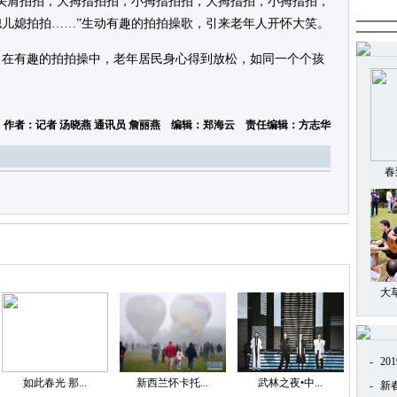
头肩拍拍，大拇指拍拍，小拇指拍拍，大拇指拍，小拇指拍，
儿媳拍拍……”生动有趣的拍拍操歌，引来老年人开怀大笑。
，在有趣的拍拍操中，老年居民身心得到放松，如同一个个孩
 作者：记者 汤晓燕 通讯员 詹丽燕 编辑：郑海云 责任编辑：方志华
春
大
-
20
如此春光 那...
新西兰怀卡托...
武林之夜•中...
-
新