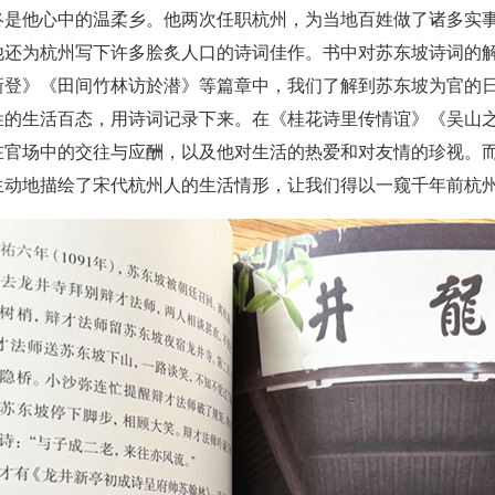
终是他心中的温柔乡。他两次任职杭州，为当地百姓做了诸多实
他还为杭州写下许多脍炙人口的诗词佳作。书中对苏东坡诗词的
新登》《田间竹林访於潜》等篇章中，我们了解到苏东坡为官的
姓的生活百态，用诗词记录下来。在《桂花诗里传情谊》《吴山
在官场中的交往与应酬，以及他对生活的热爱和对友情的珍视。
生动地描绘了宋代杭州人的生活情形，让我们得以一窥千年前杭