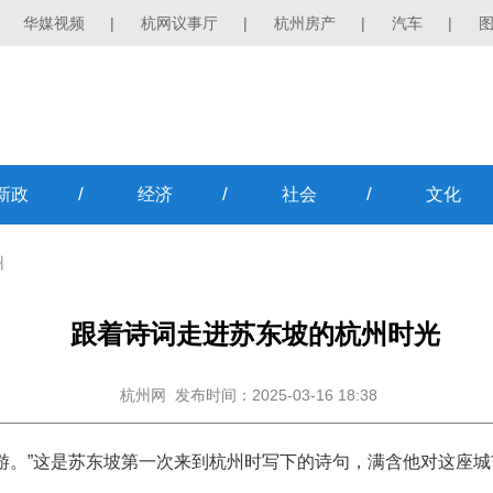
华媒视频
|
杭网议事厅
|
杭州房产
|
汽车
|
/
/
/
新政
经济
社会
文化
州
跟着诗词走进苏东坡的杭州时光
杭州网
发布时间：2025-03-16 18:38
游。”这是苏东坡第一次来到杭州时写下的诗句，满含他对这座