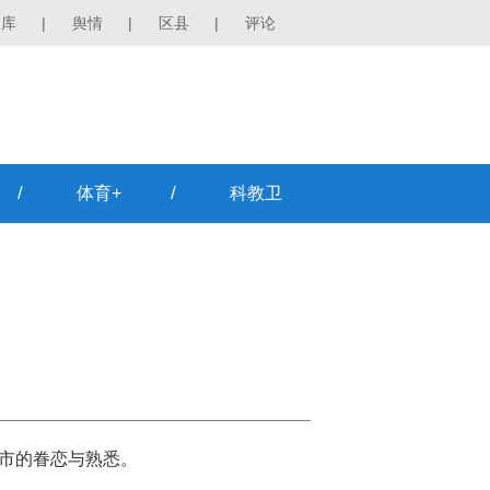
图库
|
舆情
|
区县
|
评论
/
/
体育+
科教卫
城市的眷恋与熟悉。