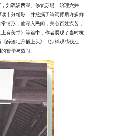
事，如疏浚西湖、修筑苏堤、治理六井
解读十分精彩，并挖掘了诗词背后许多鲜
日常情形，他深入民间，关心百姓疾苦，
之上有美堂》等篇中，作者展现了当时杭
而《醉酒牡丹插上头》《别样观感钱江
州的繁华与热闹。