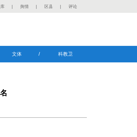
图库
|
舆情
|
区县
|
评论
/
文体
科教卫
名