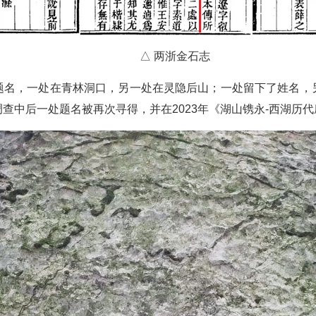
△ 两浙金石志
题名，一处在青林洞口，另一处在灵隐后山；一处留下了姓名，
查中后一处题名被再次寻得，并在2023年《湖山镌永-西湖历