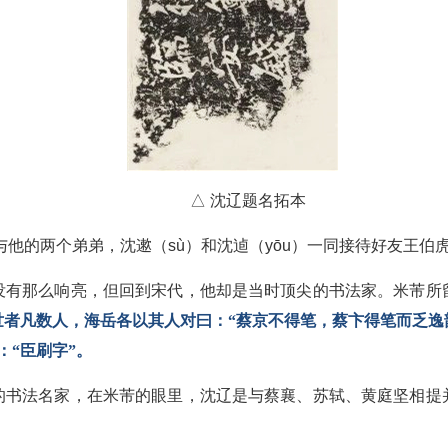
△ 沈辽题名拓本
辽与他的两个弟弟，沈遬（sù）和沈逌（yōu）一同接待好友王
没有那么响亮，但回到宋代，他却是当时顶尖的书法家。米芾所
世者凡数人，海岳各以其人对曰：“蔡京不得笔，蔡卞得笔而乏逸
：“臣刷字”。
的书法名家，在米芾的眼里，沈辽是与蔡襄、苏轼、黄庭坚相提