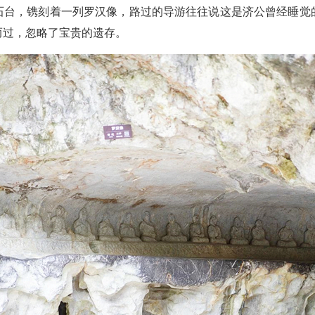
石台，镌刻着一列罗汉像，路过的导游往往说这是济公曾经睡觉
而过，忽略了宝贵的遗存。