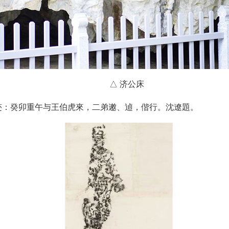
△ 济公床
迹：癸卯重午与王伯虎來，二弟遫、逌，偕行。沈遼題。