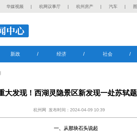
华媒视频
|
杭网议事厅
|
杭州房产
|
汽车
|
/
/
/
新政
经济
社会
州
重大发现！西湖灵隐景区新发现一处苏轼题
杭州网
发布时间：2024-04-09 10:39
一、从那块石头说起