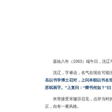
嘉祐八年（1063）端午日，沈
沈辽，字睿达，名气在现在可能
岳以书学博士召对，上问本朝以书名
苏轼画字。”上复问：“卿书何如？”曰
米芾接受宋徽宗召见，点评当时
正，自有一番风格。