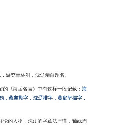
伯虎，游览青林洞，沈辽亲自题名。
留的《海岳名言》中有这样一段记载：
海
韵，蔡襄勒字，沈辽排字，黄庭坚描字，
并论的人物，沈辽的字章法严谨，轴线周