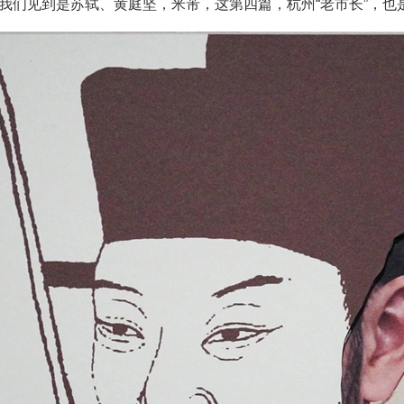
篇我们见到是苏轼、黄庭坚，米芾，这第四篇，杭州“老市长”，