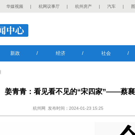
华媒视频
|
杭网议事厅
|
杭州房产
|
汽车
|
/
/
/
新政
经济
社会
州
姜青青：看见看不见的“宋四家”——蔡襄
杭州网
发布时间：2024-01-23 15:25