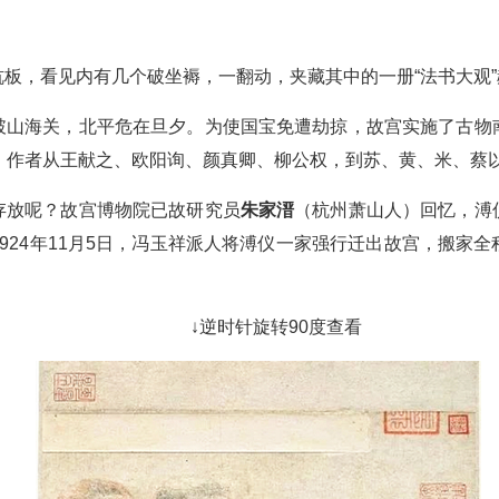
板，看见内有几个破坐褥，一翻动，夹藏其中的一册“法书大观
破山海关，北平危在旦夕。为使国宝免遭劫掠，故宫实施了古物
，作者从王献之、欧阳询、颜真卿、柳公权，到苏、黄、米、蔡
存放呢？故宫博物院已故研究员
朱家溍
（杭州萧山人）
回忆，溥
924年11月5日，冯玉祥派人将溥仪一家强行迁出故宫，搬家
↓逆时针旋转90度查看