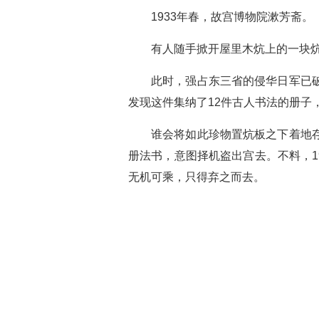
1933年春，故宫博物院漱芳斋。
有人随手掀开屋里木炕上的一块炕
此时，强占东三省的侵华日军已
发现这件集纳了12件古人书法的册子
谁会将如此珍物置炕板之下着地
册法书，意图择机盗出宫去。不料，1
无机可乘，只得弃之而去。