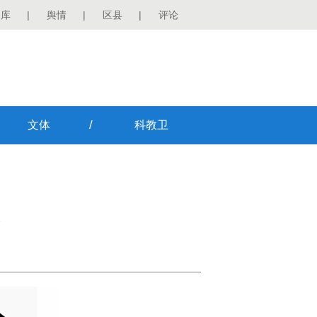
图库
|
舆情
|
区县
|
评论
/
文体
科教卫