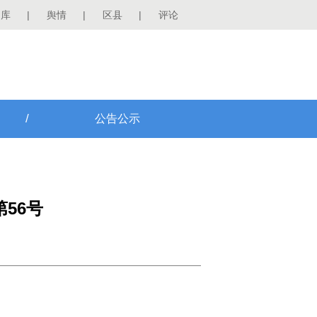
图库
|
舆情
|
区县
|
评论
/
公告公示
56号