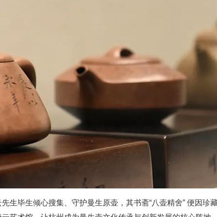
先生毕生倾心搜集、守护曼生原壶，其书斋“八壶精舍” 便因珍