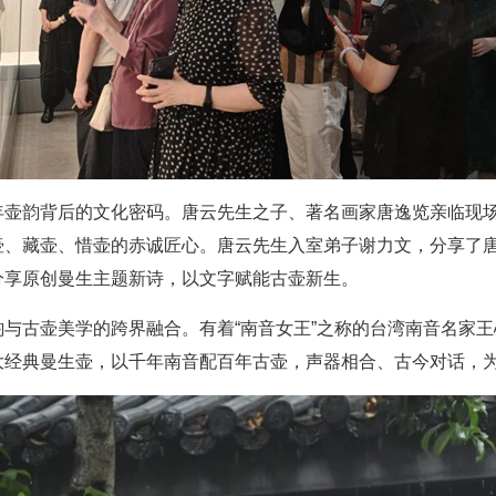
年壶韵背后的文化密码。唐云先生之子、著名画家唐逸览亲临现
壶、藏壶、惜壶的赤诚匠心。唐云先生入室弟子谢力文，分享了
分享原创曼生主题新诗，以文字赋能古壶新生。
与古壶美学的跨界融合。有着“南音女王”之称的台湾南音名家
大经典曼生壶，以千年南音配百年古壶，声器相合、古今对话，