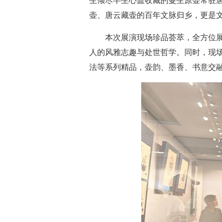
生倾尽半生心血收藏的曼生原壶常驻
壶、唐云藏壶的百年文脉归乡，更是
本次展演现场珍品荟萃，全方位
人的风雅志趣与处世哲学。同时，现
法等系列精品，壶韵、墨香、书意交