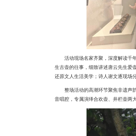
活动现场名家齐聚，深度解读千
生古壶的往事，细致讲述唐云先生爱
还原文人生活美学；诗人谢文逐现场
整场活动的高潮环节聚焦非遗声韵
音唱腔，专属演绎合欢壶、井栏壶两