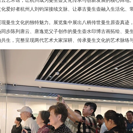
唐云艺术馆，让杭州成为曼生壶文化传承与创新发展的核心阵地
文化爱好者杭州人刘钧深接续文脉、让摹古曼生壶融入生活化、
展现曼生文化的独特魅力。展览集中展出八柄传世曼生原壶真迹
场同步陈列唐云、唐逸览父子创作的曼生壶水印博古画拓绘、曼
融共生，完整呈现两代艺术大家深耕、传承曼生文化的艺术脉络