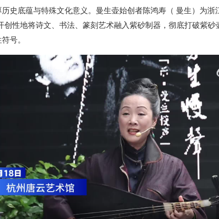
历史底蕴与特殊文化意义。曼生壶始创者陈鸿寿（ 曼生）为浙
他开创性地将诗文、书法、篆刻艺术融入紫砂制器，彻底打破紫砂
性符号。