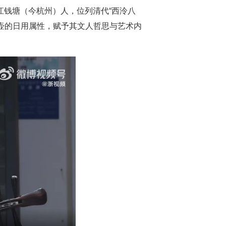
江钱塘（今杭州）人，位列清代“西泠八
壶的日用属性，赋予其文人哲思与艺术内