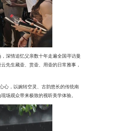
场，深情追忆父亲数十年走遍全国寻访曼
唐云先生藏壶、赏壶、用壶的日常雅事，
王心心，以婉转空灵、古韵悠长的传统南
为现场观众带来极致的视听美学体验。