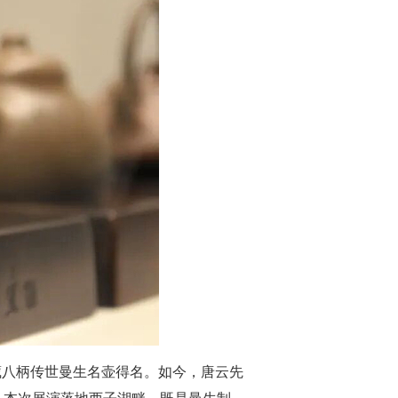
藏八柄传世曼生名壶得名。如今，唐云先