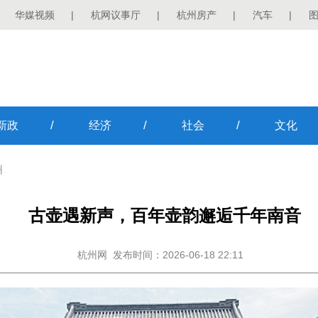
华媒视频
|
杭网议事厅
|
杭州房产
|
汽车
|
/
/
/
新政
经济
社会
文化
州
古壶遇新声，百年壶韵邂逅千年南音
杭州网
发布时间：2026-06-18 22:11