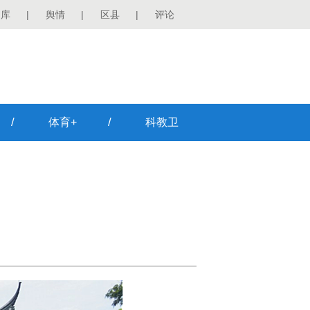
图库
|
舆情
|
区县
|
评论
/
/
体育+
科教卫