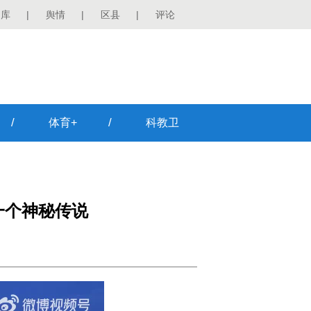
图库
|
舆情
|
区县
|
评论
/
/
体育+
科教卫
一个神秘传说