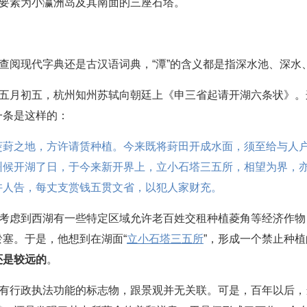
成要素为小瀛洲岛及其南面的三座石塔。
是查阅现代字典还是古汉语词典，“潭”的含义都是指深水池、深
年五月初五，杭州知州苏轼向朝廷上《申三省起请开湖六条状》
一条是这样的：
茭葑之地，方许请赁种植。今来既将葑田开成水面，须至给与人
州候开湖了日，于今来新开界上，立小石塔三五所，相望为界，
许人告，每丈支赏钱五贯文省，以犯人家财充。
坡考虑到西湖有一些特定区域允许老百姓交租种植菱角等经济作
塞。于是，他想到在湖面“
立小石塔三五所
”，形成一个禁止种
还是较远的
。
具有行政执法功能的标志物，跟景观并无关联。可是，百年以后