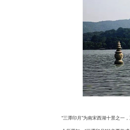
“三潭印月”为南宋西湖十景之一