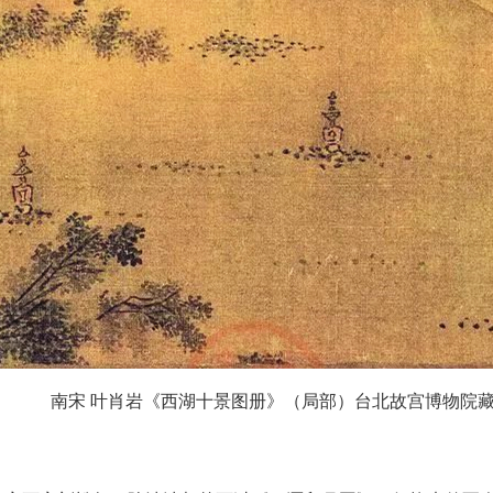
南宋 叶肖岩《西湖十景图册》（局部）台北故宫博物院