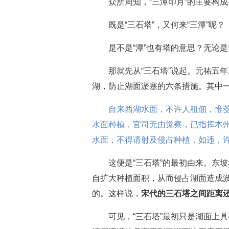
众所周知，“三潭印月”的主要构
既是“三石塔”，又何来“三潭”呢？
是不是“潭”也有塔的意思？无论
那就先从“三石塔”说起。元祐五
湖，防止湖面淤塞的六条措施。其中
自来西湖水面，不许人租佃，惟
水面种植，官司无由觉察，已指挥本
水面，不得请射及侵占种植，如违，
这便是“三石塔”的最初由来。东
自扩大种植面积，从而侵占湖面造成淤
的。这样说，
宋代的三石塔之间距离
可见，“三石塔”最初只是湖面上