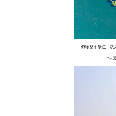
俯瞰整个景点，犹如
“三