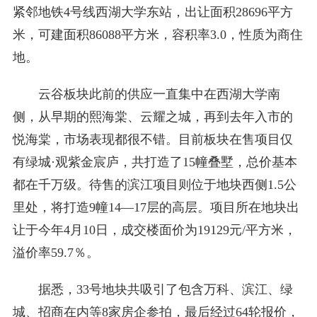
紧邻地铁4号线西湖大学东站，出让面积28696平方
米，可建面积86088平方米，容积率3.0，性质为商住
地。
云谷板块此前的供应一直集中在西湖大学南
侧，从早期的熙海棠、云耀之城，再到去年入市的
悦海棠，市场表现都很不错。目前板块在售项目仅
有绿城·观紫金宸庐，共打造了15幢叠墅，总价基本
都在千万级。待售的滨江项目则位于地块西侧1.5公
里处，将打造9幢14—17层的高层。项目所在地块出
让于今年4月10日，成交楼面价为19129元/平方米，
溢价率59.7％。
据悉，33号地块共吸引了包含万科、滨江、绿
城、招商在内等8家房企参拍，最后经过64轮报价，