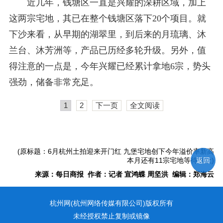
近几年，钱塘区一直是兴耀的深耕区域，加上
这两宗宅地，其已在整个钱塘区落下20个项目。就
下沙来看，从早期的湖翠里，到后来的月琉璃、沐
兰台、沐芳洲等，产品已历经多轮升级。另外，值
得注意的一点是，今年兴耀已经累计拿地6宗，势头
强劲，储备非常充足。
1
2
下一页
全文阅读
(原标题：6月杭州土拍迎来开门红 九堡宅地创下今年溢价率新高
本月还有11宗宅地等待出让)
返回
来源：每日商报 作者：记者 宣鸿蝶 周坚洪 编辑：郑海云
杭州网(杭州网络传媒有限公司)版权所有
未经授权禁止复制或镜像