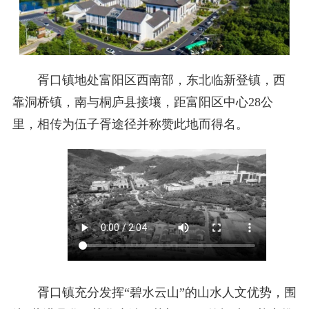
胥口镇地处富阳区西南部，东北临新登镇，西
靠洞桥镇，南与桐庐县接壤，距富阳区中心28公
里，相传为伍子胥途径并称赞此地而得名。
胥口镇充分发挥“碧水云山”的山水人文优势，围