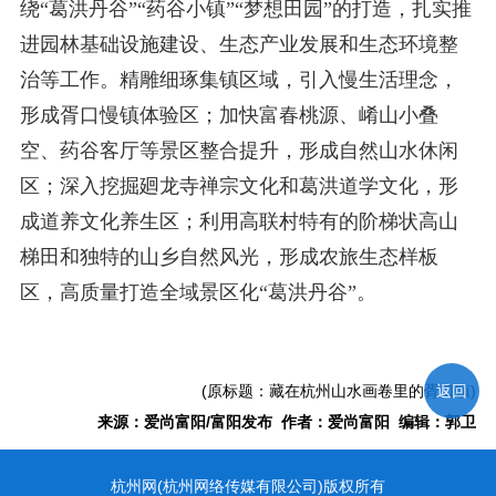
绕“葛洪丹谷”“药谷小镇”“梦想田园”的打造，扎实推
进园林基础设施建设、生态产业发展和生态环境整
治等工作。精雕细琢集镇区域，引入慢生活理念，
形成胥口慢镇体验区；加快富春桃源、崤山小叠
空、药谷客厅等景区整合提升，形成自然山水休闲
区；深入挖掘廻龙寺禅宗文化和葛洪道学文化，形
成道养文化养生区；利用高联村特有的阶梯状高山
梯田和独特的山乡自然风光，形成农旅生态样板
区，高质量打造全域景区化“葛洪丹谷”。
(原标题：藏在杭州山水画卷里的胥口镇)
返回
来源：爱尚富阳/富阳发布 作者：爱尚富阳 编辑：郭卫
杭州网(杭州网络传媒有限公司)版权所有