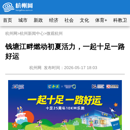
首页
城市
新政
经济
社会
文化
体育+
科教卫
杭州网
>
杭州新闻中心
>
微观杭州
钱塘江畔燃动初夏活力，一起十足一路
好运
杭州网
发布时间：2026-05-17 18:03