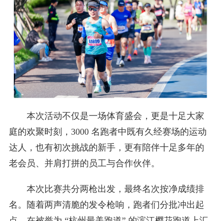
本次活动不仅是一场体育盛会，更是十足大家
庭的欢聚时刻，3000 名跑者中既有久经赛场的运动
达人，也有初次挑战的新手，更有陪伴十足多年的
老会员、并肩打拼的员工与合作伙伴。
本次比赛共分两枪出发，最终名次按净成绩排
名。随着两声清脆的发令枪响，跑者们分批冲出起
点，在被誉为 “杭州最美跑道” 的滨江樱花跑道上汇