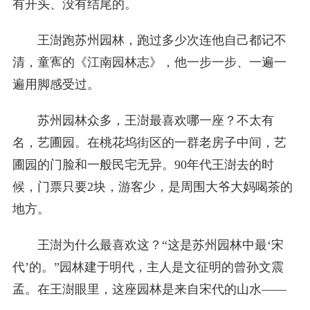
有开头、没有结尾的。
王澍跑苏州园林，跑过多少次连他自己都记不
清，童寯的《江南园林志》，他一步一步、一遍一
遍用脚感受过。
苏州园林众多，王澍最喜欢哪一座？不太有
名，艺圃园。在桃花坞街区的一群老房子中间，艺
圃园的门脸和一般民宅无异。90年代王澍去的时
候，门票只要2块，游客少，是周围大爷大妈喝茶的
地方。
王澍为什么最喜欢这？“这是苏州园林中最‘宋
代’的。”园林建于明代，主人是文征明的曾孙文震
孟。在王澍眼里，这座园林是来自宋代的山水——