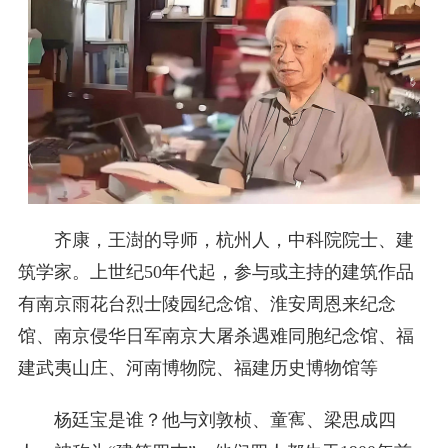
齐康，王澍的导师，杭州人，中科院院士、建
筑学家。上世纪50年代起，参与或主持的建筑作品
有南京雨花台烈士陵园纪念馆、淮安周恩来纪念
馆、南京侵华日军南京大屠杀遇难同胞纪念馆、福
建武夷山庄、河南博物院、福建历史博物馆等
杨廷宝是谁？他与刘敦桢、童寯、梁思成四