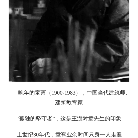
晚年的童寯（1900-1983），中国当代建筑师、
建筑教育家
“孤独的坚守者”，这是王澍对童先生的印象。
上世纪30年代，童寯业余时间只身一人走遍