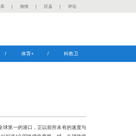
图库
|
舆情
|
区县
|
评论
/
/
体育+
科教卫
全球第一的港口，正以前所未有的速度与