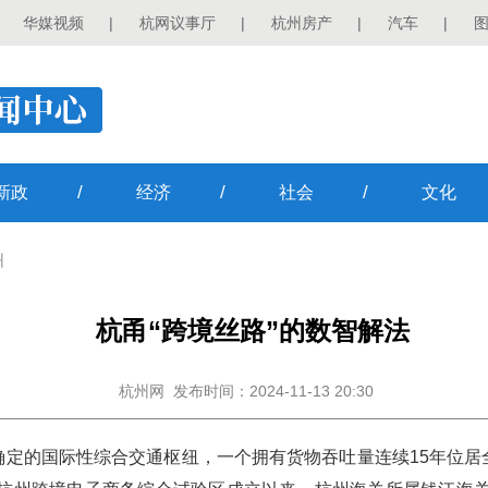
华媒视频
|
杭网议事厅
|
杭州房产
|
汽车
|
/
/
/
新政
经济
社会
文化
州
杭甬“跨境丝路”的数智解法
杭州网
发布时间：2024-11-13 20:30
确定的国际性综合交通枢纽，一个拥有货物吞吐量连续15年位居