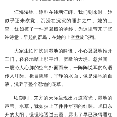
江海湿地，静卧在钱塘江畔。我们到来时，她
似乎还未察觉，沉浸在沉沉的睡梦之中。她的上
空，犹如披了一件蝉翼般的薄纱，为这里带来了些
许诗意，早起的群鸟，在她的上空盘旋飞翔。
大家生怕打扰到湿地的静谧，小心翼翼地推开
车门，轻轻地踏上那平坦、宽敞的大堤。忽然间，
一股沁人心脾的空气扑面而来，一阵阵悦耳的鸟语
传入耳际。极目眺望，平静的水面，像是湿地的血
液，滋养了整个湿地的花草。
顷刻间，东方的天际呈现出万道霞光，湿地的
芦苇、水草，犹如披上了件件华丽的红装。旭日东
升的太阳，慢慢地透过云霞，露出了早已涨得通红