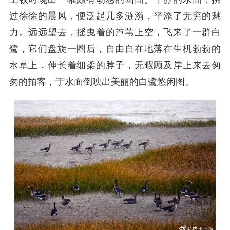
过徐徐的晨风，便泛起几多涟漪，平添了无穷的魅
力。远远望去，摇曳着的芦苇上空，飞来了一群白
鹭，它们盘旋一圈后，自由自在地落在生机勃勃的
水草上，伸长着细柔的脖子，无暇顾及岸上来去匆
匆的拍客，于水面倒映出美丽的白鹭悠闲图。