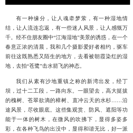
有一种缘分，让人魂牵梦萦，有一种湿地情
结，让人流连忘返，有一些迷人风景，让人感慨万
千。经不住朋友圈中“江海湿地”美景的诱惑，在一个
春意正浓的清晨，我和几个摄影爱好者相约，驱车
前往这既熟悉又陌生的地方，去看被朝霞染红的湿
地，去拍“苍鹭”击水箭飞的神态。
我们从素有沙地重镇之称的新湾出发，经丁
坝，过十二工段，一路向东。一眼望去，高大挺拔
的槐树、苍翠欲滴的樟树、直冲云天的水杉……沿
途风景，尽收眼底。这些集观赏、防风、遮阳等功
能于一体的树木，在微风的吹拂下，显得多姿多
彩，在各种飞鸟的出没中，显得和谐无比，好一派