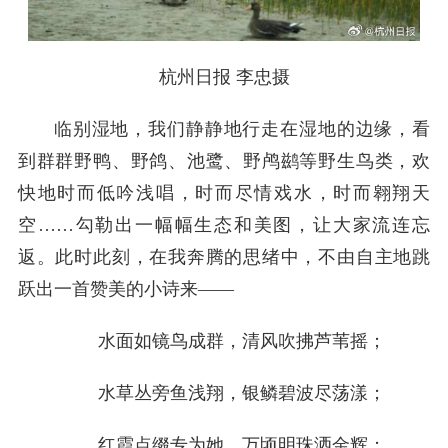
杭州日报 李忠摄
临别湿地，我们静静地行走在湿地的边缘，看
到群群野鸭、野鸽、池鹭、野鸬鹚等野生鸟类，欢
快地时而低吟浅唱，时而尽情戏水，时而翱翔天
空……勾勒出一幅幅生态和美图，让大家流连忘
返。此时此刻，在我奔腾的思绪中，不由自主地跳
跃出一首赞美的小诗来——
水面如镜鸟成群，清风吹拂芦苇摇；
水草丛旁鱼浅翔，银鳞碧波尽荡漾；
红霞点缀专为她，万顷明珠洒金辉；