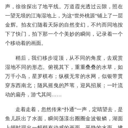
声，徐徐探出了地平线。万道霞光透过云隙，照在
一望无垠的江海湿地上，为这“世外桃源”铺上了一层
金辉。拍友们随着天际的自然变幻，不约而同地按
下了快门，拍下那一个个美妙的瞬间，记录着一个
个移动着的画面。
稍后，我们移步堤顶，从不同的角度，去观赏
湿地不同的形态。俯视其下，重重叠叠的水草，如
万千小岛，星罗棋布；纵横无常的水网，似银带贯
穿东西南北；随风摇曳的芦苇，迎风招展；一叶流
动的扁舟，游弋其间……
走着走着，忽然传来“扑通”一声，定睛望去，是
鱼儿跃出了水面，瞬间荡漾出圈圈金波银鳞，湖面
上顿时现出一幅颇有动感的画面。平静的水面，拂