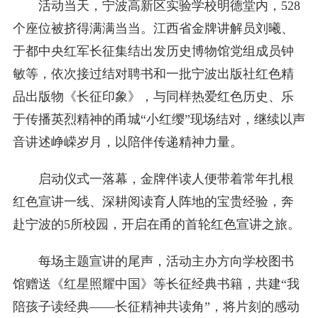
活动当天，宁波高新区实验学校明德堂内，528
个座位被挤得满满当当。江西省金牌讲解员刘曦、
于都中央红军长征集结出发历史博物馆党组成员钟
敏等，依次接过结对聘书和一批宁波出版社红色精
品出版物《长征印象》，与同样热爱红色历史、乐
于传播英烈精神的甬城“小红缨”现场结对，继续以声
音讲述峥嵘岁月，以陪伴传递精神力量。
启动仪式一落幕，金牌伴读人便带着常年扎根
红色宣讲一线、深耕阅读育人阵地的宝贵经验，奔
赴宁波的5所校园，开启在甬的首轮红色宣讲之旅。
每场主题宣讲的尾声，活动主办方向学校图书
馆赠送《红星照耀中国》等长征经典书籍，共建“我
陪孩子读经典——长征精神共读角”，将片刻的感动