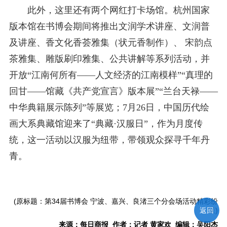
此外，这里还有两个网红打卡场馆。杭州国家
版本馆在书博会期间将推出文润学术讲座、文润普
及讲座、香文化香荟雅集（状元香制作）、 宋韵点
茶雅集、雕版刷印雅集、公共讲解等系列活动，并
开放“江南何所有——人文经济的江南模样”“真理的
回甘——馆藏《共产党宣言》版本展”“兰台天禄——
中华典籍展示陈列”等展览；7月26日，中国历代绘
画大系典藏馆迎来了“典藏·汉服日”，作为月度传
统，这一活动以汉服为纽带，带领观众探寻千年丹
青。
(原标题：第34届书博会 宁波、嘉兴、良渚三个分会场活动精彩纷
返回
呈)
来源：每日商报 作者：记者 黄家欢 编辑：吴阳杰