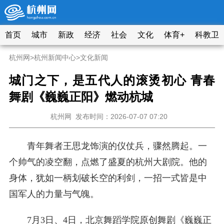
首页
城市
新政
经济
社会
文化
体育+
科教卫
杭州网
>
杭州新闻中心
>
文化新闻
城门之下，是五代人的滚烫初心 青春
舞剧《巍巍正阳》燃动杭城
杭州网
发布时间：2026-07-07 07:20
青年舞者王思龙饰演的仪仗兵，骤然腾起。一
个帅气的凌空翻，点燃了盛夏的杭州大剧院。他的
身体，犹如一柄划破长空的利剑，一招一式皆是中
国军人的力量与气魄。
7月3日、4日，北京舞蹈学院原创舞剧《巍巍正