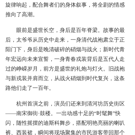
旋律响起，配合舞者们的身体叙事，将全剧的情感
推向了高潮。
眼前是盛世长空，身后是百年脊梁。故事的最
后，太爷爷从历史中走来，一身清代战袍肃立于正
阳门下，身后是晚清破碎的硝烟与战火；新时代青
年宏远向未来宣誓，一身青春戎装背后是五代人走
过的峥嵘岁月，前方是盛世的礼炮与灯火。旧战袍
与新戎装并肩而立，从战火硝烟到时代复兴，这条
路他们走了一百年。
杭州首演之前，演员们还来到清河坊历史街区
——南宋御街·鼓楼。一出动感十足的“时髦舞”快
闪，随性摇摆的迪斯科舞步，搭配明艳亮丽的喇叭
裤、西装裙，瞬间将现场聚集的市民游客带回那个