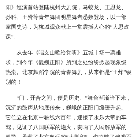
阳》巡演首站登陆杭州大剧院，马蛟龙、王思龙、
孙科、王赞等青年舞团明星舞者悉数登场，以一部
家国史诗，为杭城观众献上一堂震撼人心的“大思政
课”。
从去年《唱支山歌给党听》五城十场一票难
求，到今年《巍巍正阳》所到之处纷纷掀起现象级
热潮。北京舞蹈学院的青春舞剧，从来都是“王炸”级
别的！
“门，开合之间，便是历史。”舞台渐渐暗下来，
沉沉的鼓声从地底传来，巍峨的正阳门缓缓升起。
它伫立在北京中轴线六百年，迎接了永乐大帝的车
驾，见证了八国联军的炮火，奏响了人民解放军的