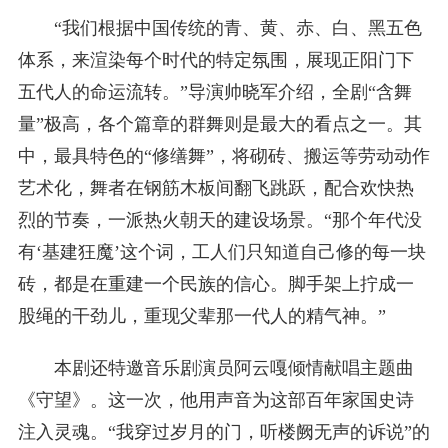
“我们根据中国传统的青、黄、赤、白、黑五色
体系，来渲染每个时代的特定氛围，展现正阳门下
五代人的命运流转。”导演帅晓军介绍，全剧“含舞
量”极高，各个篇章的群舞则是最大的看点之一。其
中，最具特色的“修缮舞”，将砌砖、搬运等劳动动作
艺术化，舞者在钢筋木板间翻飞跳跃，配合欢快热
烈的节奏，一派热火朝天的建设场景。“那个年代没
有‘基建狂魔’这个词，工人们只知道自己修的每一块
砖，都是在重建一个民族的信心。脚手架上拧成一
股绳的干劲儿，重现父辈那一代人的精气神。”
本剧还特邀音乐剧演员阿云嘎倾情献唱主题曲
《守望》。这一次，他用声音为这部百年家国史诗
注入灵魂。“我穿过岁月的门，听楼阙无声的诉说”的