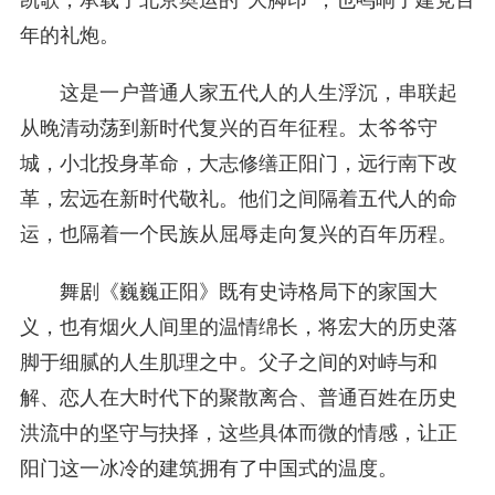
凯歌，承载了北京奥运的“大脚印”，也鸣响了建党百
年的礼炮。
这是一户普通人家五代人的人生浮沉，串联起
从晚清动荡到新时代复兴的百年征程。太爷爷守
城，小北投身革命，大志修缮正阳门，远行南下改
革，宏远在新时代敬礼。他们之间隔着五代人的命
运，也隔着一个民族从屈辱走向复兴的百年历程。
舞剧《巍巍正阳》既有史诗格局下的家国大
义，也有烟火人间里的温情绵长，将宏大的历史落
脚于细腻的人生肌理之中。父子之间的对峙与和
解、恋人在大时代下的聚散离合、普通百姓在历史
洪流中的坚守与抉择，这些具体而微的情感，让正
阳门这一冰冷的建筑拥有了中国式的温度。