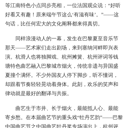
等江南特色小点同步亮相，一位法国观众说：“好听
好看又有趣！原来端午节这么‘有滋有味’。”——这
句话，比任何宏大的文化阐释都来得真切。
同样浪漫动人的一幕，发生在巴黎夏至音乐节
那天——艺术家们走出剧场，来到塞纳河畔即兴表
演。杭滑人也将独脚戏、杭州摊簧、杭州评词等钱
塘特色曲艺融入巴黎城市烟火，传统非遗与异国盛
夏撞个满怀。不少外国友人停下脚步，听不懂词，
却跟着节奏轻轻晃动着身体。此刻，欢乐的笑声和
律动就是最好的翻译与共振。
曲艺生于市井、长于烟火，最能抵人心、最能
寄乡愁。在本届曲艺节的重头戏“牡丹艺韵”——巴黎
中国曲艺节之中国曲艺牡丹奖专场演出上，杭州评