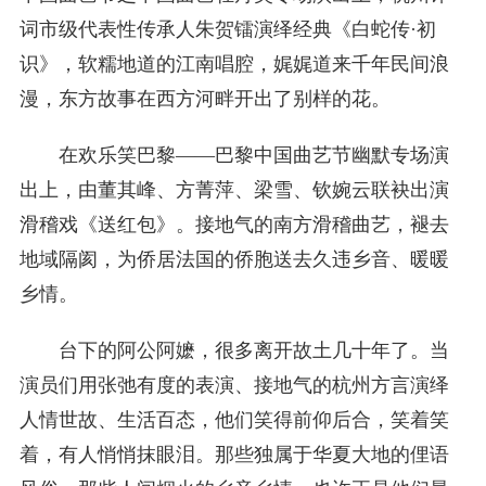
词市级代表性传承人朱贺镭演绎经典《白蛇传·初
识》，软糯地道的江南唱腔，娓娓道来千年民间浪
漫，东方故事在西方河畔开出了别样的花。
在欢乐笑巴黎——巴黎中国曲艺节幽默专场演
出上，由董其峰、方菁萍、梁雪、钦婉云联袂出演
滑稽戏《送红包》。接地气的南方滑稽曲艺，褪去
地域隔阂，为侨居法国的侨胞送去久违乡音、暖暖
乡情。
台下的阿公阿嬷，很多离开故土几十年了。当
演员们用张弛有度的表演、接地气的杭州方言演绎
人情世故、生活百态，他们笑得前仰后合，笑着笑
着，有人悄悄抹眼泪。那些独属于华夏大地的俚语