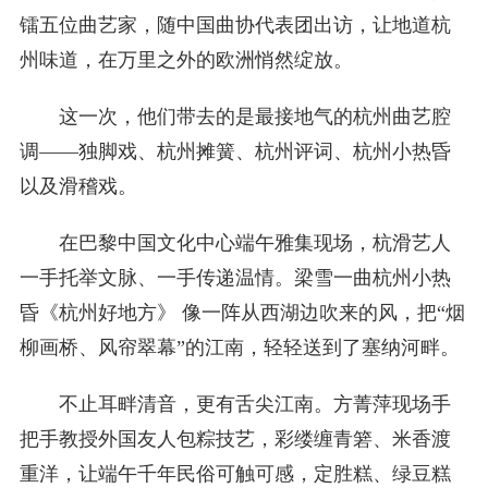
镭五位曲艺家，随中国曲协代表团出访，让地道杭
州味道，在万里之外的欧洲悄然绽放。
这一次，他们带去的是最接地气的杭州曲艺腔
调——独脚戏、杭州摊簧、杭州评词、杭州小热昏
以及滑稽戏。
在巴黎中国文化中心端午雅集现场，杭滑艺人
一手托举文脉、一手传递温情。梁雪一曲杭州小热
昏《杭州好地方》 像一阵从西湖边吹来的风，把“烟
柳画桥、风帘翠幕”的江南，轻轻送到了塞纳河畔。
不止耳畔清音，更有舌尖江南。方菁萍现场手
把手教授外国友人包粽技艺，彩缕缠青箬、米香渡
重洋，让端午千年民俗可触可感，定胜糕、绿豆糕