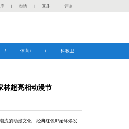
图库
|
舆情
|
区县
|
评论
/
/
体育+
科教卫
家林超亮相动漫节
潮流的动漫文化，经典红色IP始终焕发