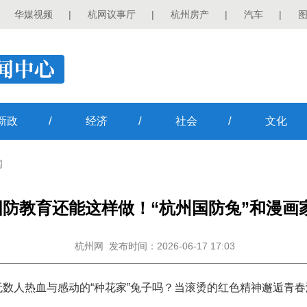
华媒视频
|
杭网议事厅
|
杭州房产
|
汽车
|
/
/
/
新政
经济
社会
文化
闻
防教育还能这样做！“杭州国防兔”和漫画
杭州网
发布时间：2026-06-17 17:03
数人热血与感动的“种花家”兔子吗？当滚烫的红色精神邂逅青春