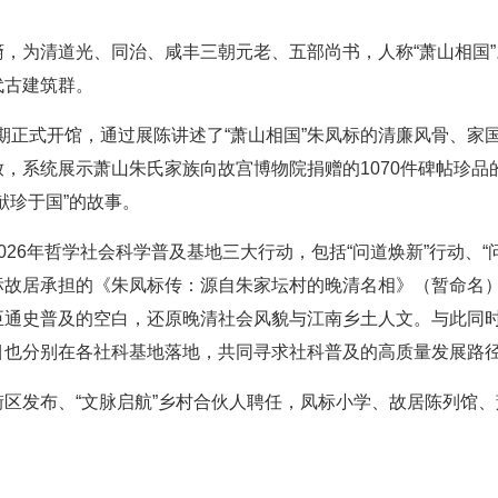
，为清道光、同治、咸丰三朝元老、五部尚书，人称“萧山相国
代古建筑群。
陈一期正式开馆，通过展陈讲述了“萧山相国”朱凤标的清廉风骨、
，系统展示萧山朱氏家族向故宫博物院捐赠的1070件碑帖珍品
献珍于国”的故事。
26年哲学社会科学普及基地三大行动，包括“问道焕新”行动、“
标故居承担的《朱凤标传：源自朱家坛村的晚清名相》（暂命名
臣通史普及的空白，还原晚清社会风貌与江南乡土人文。与此同
目也分别在各社科基地落地，共同寻求社科普及的高质量发展路
区发布、“文脉启航”乡村合伙人聘任，凤标小学、故居陈列馆、