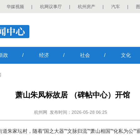
华媒视频
|
杭网议事厅
|
杭州房产
|
汽车
|
/
/
/
新政
经济
社会
文化
闻
萧山朱凤标故居 （碑帖中心）开馆
杭州网
发布时间：2026-05-28 06:25
朱家坛村，随着“国之大器”“文脉归流”“萧山相国”“化私为公”“薪