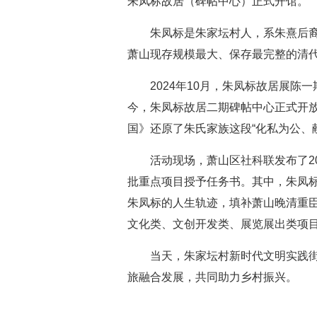
朱凤标故居（碑帖中心）正式开馆。
朱凤标是朱家坛村人，系朱熹后裔
萧山现存规模最大、保存最完整的清
2024年10月，朱凤标故居展
今，朱凤标故居二期碑帖中心正式开放
国》还原了朱氏家族这段“化私为公、
活动现场，萧山区社科联发布了20
批重点项目授予任务书。其中，朱凤
朱凤标的人生轨迹，填补萧山晚清重
文化类、文创开发类、展览展出类项
当天，朱家坛村新时代文明实践街
旅融合发展，共同助力乡村振兴。