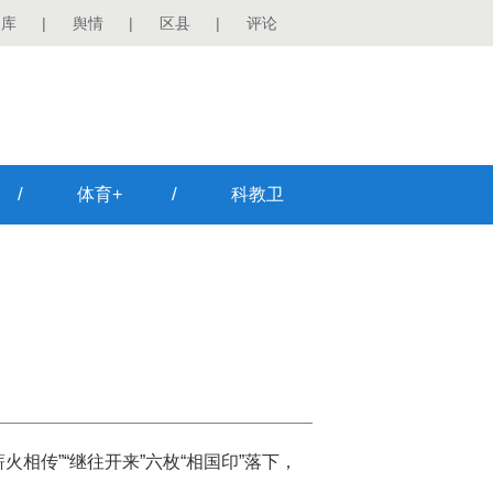
图库
|
舆情
|
区县
|
评论
/
/
体育+
科教卫
火相传”“继往开来”六枚“相国印”落下，