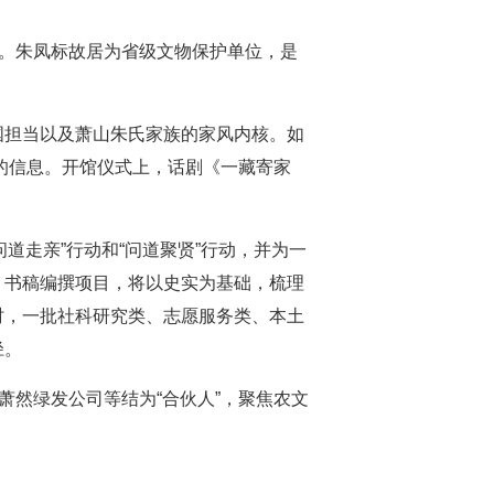
”。朱凤标故居为省级文物保护单位，是
家国担当以及萧山朱氏家族的家风内核。如
的信息。开馆仪式上，话剧《一藏寄家
问道走亲”行动和“问道聚贤”行动，并为一
）书稿编撰项目，将以史实为基础，梳理
时，一批社科研究类、志愿服务类、本土
径。
萧然绿发公司等结为“合伙人”，聚焦农文