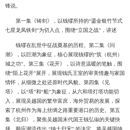
锋说。
第一集《铸剑》，以钱镠所持的“鎏金银竹节式
七星龙凤铁剑”为切入点，围绕“立国之战”，讲述
钱镠在乱世中征战奠基的历程。第二集《问
潮》，以巨潮为象征，核心展现钱镠的“筑（杭州）
城之功”。第三集《花开》，以诗意温暖的笔触，围
绕“陌上花开”展开，展现钱氏王室的审美情趣与家国
情怀，从细微之处还原时代风貌。第四集《见
塔》，以“塔”和“船”为象征，从六和塔灯塔功能切
入，展现吴越国的繁华富庶，海外贸易的发展，探
索了杭州作为海上丝绸之路重要港口的历史。第五
集《北归》，聚焦吴越国末代国王钱弘俶的关键抉
择，顺应潮流作出 “纳土归宋” 的决定，将吴越国纳