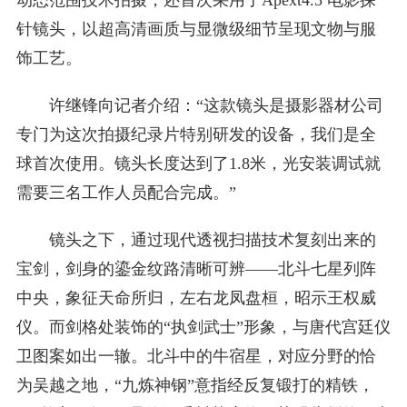
动态范围技术拍摄，还首次采用了Apext4.5 电影探
针镜头，以超高清画质与显微级细节呈现文物与服
饰工艺。
许继锋向记者介绍：“这款镜头是摄影器材公司
专门为这次拍摄纪录片特别研发的设备，我们是全
球首次使用。镜头长度达到了1.8米，光安装调试就
需要三名工作人员配合完成。”
镜头之下，通过现代透视扫描技术复刻出来的
宝剑，剑身的鎏金纹路清晰可辨——北斗七星列阵
中央，象征天命所归，左右龙凤盘桓，昭示王权威
仪。而剑格处装饰的“执剑武士”形象，与唐代宫廷仪
卫图案如出一辙。北斗中的牛宿星，对应分野的恰
为吴越之地，“九炼神钢”意指经反复锻打的精铁，