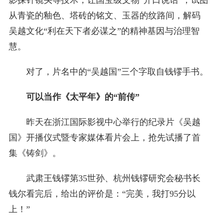
影探针镜头等技术，让国宝级文物“开口说话”，试图
从青瓷的釉色、塔砖的铭文、玉器的纹路间，解码
吴越文化“利在天下者必谋之”的精神基因与治理智
慧。
对了，片名中的“吴越国”三个字取自钱镠手书。
可以当作《太平年》的“前传”
昨天在浙江国际影视中心举行的纪录片《吴越
国》开播仪式暨专家媒体看片会上，抢先试播了首
集《铸剑》。
武肃王钱镠第35世孙、杭州钱镠研究会秘书长
钱尔看完后，给出的评价是：“完美，我打95分以
上！”