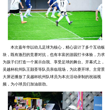
本次嘉年华以幼儿足球为核心，精心设计了多个互动板
块，既有激烈的竞赛对抗，也有丰富的游园打卡体验，力求
为孩子们打造一个展示自我、享受足球的舞台。开幕式上，
吴越杯杭州队王颢荃等队员亲临现场，为比赛开球。主背景
大屏还播放了吴越杯杭州队球员为本次活动录制的祝福视
频，为小球员们加油鼓劲。