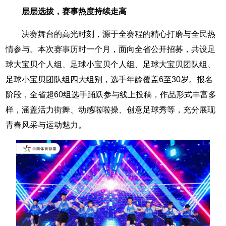
层层选拔，赛事热度持续走高
决赛舞台的高光时刻，源于全赛程的精心打磨与全民热
情参与。本次赛事历时一个月，面向全省公开招募，共设足
球大宝贝个人组、足球小宝贝个人组、足球大宝贝团队组、
足球小宝贝团队组四大组别，选手年龄覆盖6至30岁。报名
阶段，全省超60组选手踊跃参与线上投稿，作品形式丰富多
样，涵盖活力街舞、动感啦啦操、创意足球秀等，充分展现
青春风采与运动魅力。