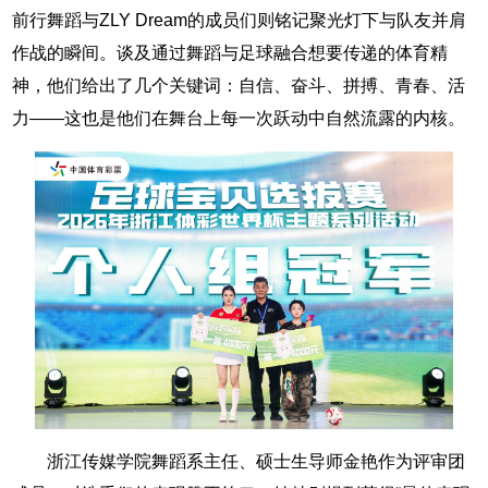
前行舞蹈与ZLY Dream的成员们则铭记聚光灯下与队友并肩
作战的瞬间。谈及通过舞蹈与足球融合想要传递的体育精
神，他们给出了几个关键词：自信、奋斗、拼搏、青春、活
力——这也是他们在舞台上每一次跃动中自然流露的内核。
浙江传媒学院舞蹈系主任、硕士生导师金艳作为评审团