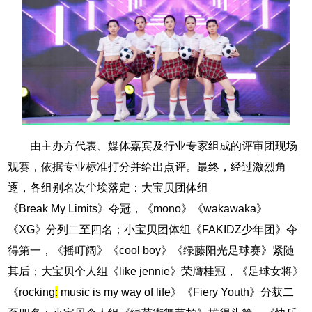
由主办方代表、媒体嘉宾及行业专家组成的评审团现场
观赛，依据专业标准打分并给出点评。最终，经过激烈角
逐，各组别名次尘埃落定：大宝贝团体组
《Break My Limits》夺冠，《mono》《wakawaka》
《XG》分列二至四名；小宝贝团体组《FAKIDZ少年团》夺
得第一，《摇叮阔》《cool boy》《绿藤阳光足球赛》紧随
其后；大宝贝个人组《like jennie》荣膺桂冠，《足球女将》
《rocking
:
music is my way of life》《Fiery Youth》分获二