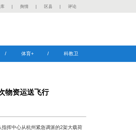
图库
|
舆情
|
区县
|
评论
/
/
体育+
科教卫
架次物资运送飞行
队指挥中心从杭州紧急调派的2架大载荷