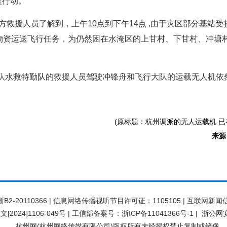
援行动。
方救援人员了解到，上午10点到下午14点 ,由于灾区部分基站
物资运送飞行任务，为仍然困在水淹区的上甘村、下甘村、冲塘
救援队水救特勤队的救援人员驾驶冲锋舟和飞行大队的运载无人机
(原标题：杭州调派的无人运载机 已
来源
20110366 | 信息网络传播视听节目许可证：1105105 | 互联网新闻信
[2024]1106-049号
|
工信部备案号：浙ICP备11041366号-1
|
浙公网安备
杭州网(杭州网络传媒有限公司)版权所有未经授权禁止复制或镜像