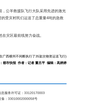
受损，公羊救援队飞行大队采用先进的激光
村的受灾村民们运送了总重量4吨的急救
依然在灾区最前线努力奋战。
在广西横州不间断执行了35架次物资运送飞行)
：都市快报 作者：记者 董吕平 编辑：高婷婷
息服务许可证：33120170003
：33010002000058号