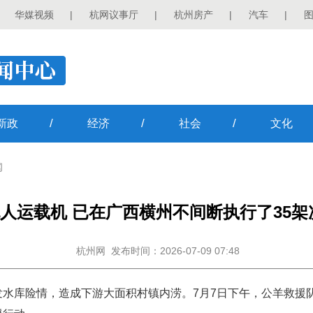
华媒视频
|
杭网议事厅
|
杭州房产
|
汽车
|
/
/
/
新政
经济
社会
文化
闻
人运载机 已在广西横州不间断执行了35
杭州网
发布时间：2026-07-09 07:48
水库险情，造成下游大面积村镇内涝。7月7日下午，公羊救援